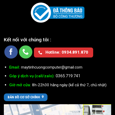
Kết nối với chúng tôi :
Hotline: 0934.891.870
Email:
maytinhcuongcomputer@gmail.com
0365.719.741
Góp ý dịch vụ (call/zalo):
Giờ mở cửa:
8h-22h30 hằng ngày (kể cả thứ 7, chủ nhật)
BẢN ĐỒ CƠ SỞ CHÍNH