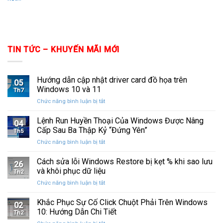
TIN TỨC – KHUYẾN MÃI MỚI
Hướng dẫn cập nhật driver card đồ họa trên
05
Windows 10 và 11
Th7
ở
Chức năng bình luận bị tắt
Hướng
dẫn
Lệnh Run Huyền Thoại Của Windows Được Nâng
04
cập
Cấp Sau Ba Thập Kỷ “Đứng Yên”
Th5
nhật
ở
Chức năng bình luận bị tắt
driver
Lệnh
card
Run
Cách sửa lỗi Windows Restore bị kẹt % khi sao lưu
đồ
26
Huyền
họa
và khôi phục dữ liệu
Th2
Thoại
trên
ở
Chức năng bình luận bị tắt
Của
Windows
Cách
Windows
10
sửa
Khắc Phục Sự Cố Click Chuột Phải Trên Windows
Được
và
02
lỗi
Nâng
10: Hướng Dẫn Chi Tiết
11
Th2
Windows
Cấp