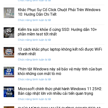
ở
Chức năng bình luận bị tắt
Restore
Sau
Khắc
bị
Ba
Phục
Khắc Phục Sự Cố Click Chuột Phải Trên Windows
kẹt
Thập
12
Sự
%
10: Hướng Dẫn Chi Tiết
Kỷ
Th12
Cố
khi
“Đứng
ở
Chức năng bình luận bị tắt
Click
sao
Yên”
Khắc
Chuột
lưu
Phục
Kiểm tra sức khỏe ổ cứng SSD: Hướng dẫn 10+
Phải
và
20
Sự
Trên
phần mềm test tốt nhất
khôi
Th11
Cố
Windows
phục
ở
Chức năng bình luận bị tắt
Click
10:
dữ
Kiểm
Chuột
Hướng
liệu
tra
13 cách khắc phục laptop không kết nối được WiFi
Phải
Dẫn
02
sức
Trên
nhanh nhất
Chi
Th11
khỏe
Windows
Tiết
ở
Chức năng bình luận bị tắt
ổ
10:
13
cứng
Hướng
cách
Phím tắt Windows này sẽ bảo vệ máy tính của bạn
SSD:
Dẫn
23
khắc
Hướng
khỏi những con mắt tò mò
Chi
Th10
phục
dẫn
Tiết
ở
Chức năng bình luận bị tắt
laptop
10+
Phím
không
phần
tắt
Microsoft chính thức phát hành Windows 11 25H2:
kết
mềm
17
Windows
nối
Bản cập nhật lớn với nhiều cải tiến quan trọng
test
Th10
này
được
tốt
ở
Chức năng bình luận bị tắt
sẽ
WiFi
nhất
Microsoft
bảo
nhanh
chính
vệ