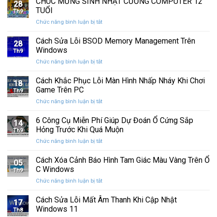
CHÚC MỪNG SINH NHẬT CƯỜNG COMPUTER 12
nhất
28
thức
máy
TUỔI
Th9
phát
tính
ở
Chức năng bình luận bị tắt
hành
của
CHÚC
Windows
bạn
MỪNG
Cách Sửa Lỗi BSOD Memory Management Trên
11
khỏi
28
SINH
25H2:
Windows
những
Th9
NHẬT
Bản
con
ở
Chức năng bình luận bị tắt
CƯỜNG
cập
mắt
Cách
COMPUTER
nhật
tò
Sửa
Cách Khắc Phục Lỗi Màn Hình Nhấp Nháy Khi Chơi
12
lớn
18
mò
Lỗi
TUỔI
Game Trên PC
với
Th9
BSOD
nhiều
ở
Chức năng bình luận bị tắt
Memory
cải
Cách
Management
tiến
Khắc
6 Công Cụ Miễn Phí Giúp Dự Đoán Ổ Cứng Sắp
Trên
14
quan
Phục
Windows
Hỏng Trước Khi Quá Muộn
trọng
Th9
Lỗi
ở
Chức năng bình luận bị tắt
Màn
6
Hình
Công
Cách Xóa Cảnh Báo Hình Tam Giác Màu Vàng Trên Ổ
Nhấp
05
Cụ
Nháy
C Windows
Th9
Miễn
Khi
ở
Chức năng bình luận bị tắt
Phí
Chơi
Cách
Giúp
Game
Xóa
Cách Sửa Lỗi Mất Âm Thanh Khi Cập Nhật
Dự
Trên
17
Cảnh
Đoán
Windows 11
PC
Th8
Báo
Ổ