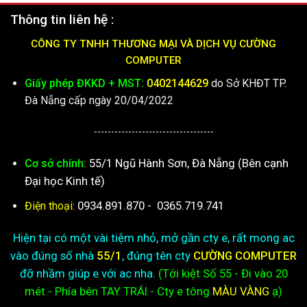
Thông tin liên hệ :
CÔNG TY TNHH THƯƠNG MẠI VÀ DỊCH VỤ CƯỜNG
COMPUTER
Giấy phép ĐKKD + MST:
0402144629
do Sở KHĐT TP.
Đà Nẵng cấp ngày 20/04/2022
-----------------------------------
55/1 Ngũ Hành Sơn, Đà Nẵng (Bên cạnh
Cơ sở chính:
Đại học Kinh tế)
0934.891.870
-
0365.719.741
Điện thoại:
Hiện tại có một vài tiệm nhỏ, mở gần cty e, rất mong ac
vào đúng số nhà
55/1
, đúng tên cty
CƯỜNG COMPUTER
đỡ nhầm giúp e với ac nha.
(Tới kiệt
Số 55 - Đi vào 20
mét - Phía bên TAY TRÁI - Cty e
tông
MÀU VÀNG
ạ)