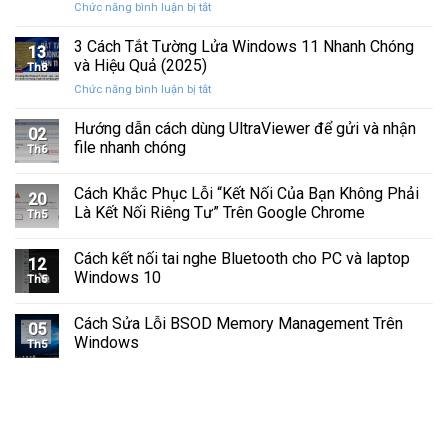
ở
Chức năng bình luận bị tắt
Hình
Cứng
Cách
Tam
Sắp
Sửa
3 Cách Tắt Tường Lửa Windows 11 Nhanh Chóng
Giác
Hỏng
13
Lỗi
Màu
và Hiệu Quả (2025)
Trước
Th8
Mất
Vàng
Khi
ở
Chức năng bình luận bị tắt
Âm
Trên
Quá
3
Thanh
Ổ
Muộn
Cách
Hướng dẫn cách dùng UltraViewer để gửi và nhận
Khi
C
02
Tắt
Cập
file nhanh chóng
Windows
Th6
Tường
Nhật
Lửa
Windows
Cách Khắc Phục Lỗi “Kết Nối Của Bạn Không Phải
Windows
11
20
11
Là Kết Nối Riêng Tư” Trên Google Chrome
Th5
Nhanh
Chóng
Cách kết nối tai nghe Bluetooth cho PC và laptop
và
12
Windows 10
Hiệu
Th5
Quả
(2025)
Cách Sửa Lỗi BSOD Memory Management Trên
05
Windows
Th5