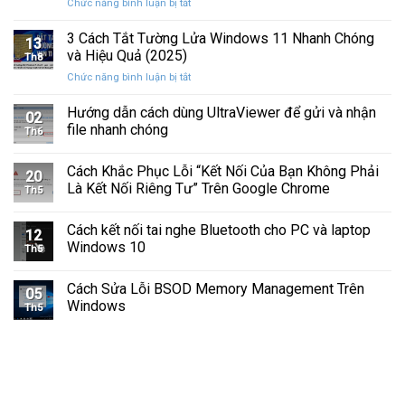
ở
Chức năng bình luận bị tắt
Hình
Cứng
Cách
Tam
Sắp
Sửa
3 Cách Tắt Tường Lửa Windows 11 Nhanh Chóng
Giác
Hỏng
13
Lỗi
Màu
và Hiệu Quả (2025)
Trước
Th8
Mất
Vàng
Khi
ở
Chức năng bình luận bị tắt
Âm
Trên
Quá
3
Thanh
Ổ
Muộn
Cách
Hướng dẫn cách dùng UltraViewer để gửi và nhận
Khi
C
02
Tắt
Cập
file nhanh chóng
Windows
Th6
Tường
Nhật
Lửa
Windows
Cách Khắc Phục Lỗi “Kết Nối Của Bạn Không Phải
Windows
11
20
11
Là Kết Nối Riêng Tư” Trên Google Chrome
Th5
Nhanh
Chóng
Cách kết nối tai nghe Bluetooth cho PC và laptop
và
12
Windows 10
Hiệu
Th5
Quả
(2025)
Cách Sửa Lỗi BSOD Memory Management Trên
05
Windows
Th5