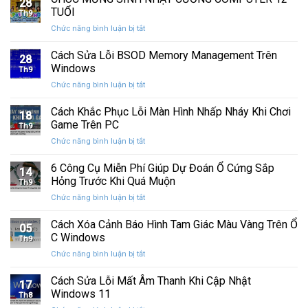
28
thức
máy
TUỔI
Th9
phát
tính
ở
Chức năng bình luận bị tắt
hành
của
CHÚC
Windows
bạn
MỪNG
Cách Sửa Lỗi BSOD Memory Management Trên
11
khỏi
28
SINH
25H2:
Windows
những
Th9
NHẬT
Bản
con
ở
Chức năng bình luận bị tắt
CƯỜNG
cập
mắt
Cách
COMPUTER
nhật
tò
Sửa
Cách Khắc Phục Lỗi Màn Hình Nhấp Nháy Khi Chơi
12
lớn
18
mò
Lỗi
TUỔI
Game Trên PC
với
Th9
BSOD
nhiều
ở
Chức năng bình luận bị tắt
Memory
cải
Cách
Management
tiến
Khắc
6 Công Cụ Miễn Phí Giúp Dự Đoán Ổ Cứng Sắp
Trên
14
quan
Phục
Windows
Hỏng Trước Khi Quá Muộn
trọng
Th9
Lỗi
ở
Chức năng bình luận bị tắt
Màn
6
Hình
Công
Cách Xóa Cảnh Báo Hình Tam Giác Màu Vàng Trên Ổ
Nhấp
05
Cụ
Nháy
C Windows
Th9
Miễn
Khi
ở
Chức năng bình luận bị tắt
Phí
Chơi
Cách
Giúp
Game
Xóa
Cách Sửa Lỗi Mất Âm Thanh Khi Cập Nhật
Dự
Trên
17
Cảnh
Đoán
Windows 11
PC
Th8
Báo
Ổ