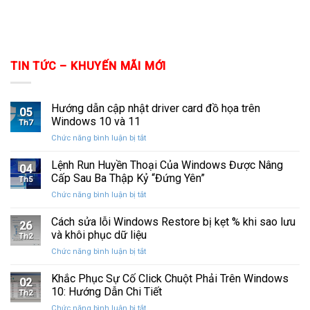
TIN TỨC – KHUYẾN MÃI MỚI
Hướng dẫn cập nhật driver card đồ họa trên
05
Windows 10 và 11
Th7
ở
Chức năng bình luận bị tắt
Hướng
dẫn
Lệnh Run Huyền Thoại Của Windows Được Nâng
04
cập
Cấp Sau Ba Thập Kỷ “Đứng Yên”
Th5
nhật
ở
Chức năng bình luận bị tắt
driver
Lệnh
card
Run
Cách sửa lỗi Windows Restore bị kẹt % khi sao lưu
đồ
26
Huyền
họa
và khôi phục dữ liệu
Th2
Thoại
trên
ở
Chức năng bình luận bị tắt
Của
Windows
Cách
Windows
10
sửa
Khắc Phục Sự Cố Click Chuột Phải Trên Windows
Được
và
02
lỗi
Nâng
10: Hướng Dẫn Chi Tiết
11
Th2
Windows
Cấp
ở
Chức năng bình luận bị tắt
Restore