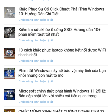
Sau
Khắc
bị
Ba
Phục
Khắc Phục Sự Cố Click Chuột Phải Trên Windows
kẹt
Thập
12
Sự
%
10: Hướng Dẫn Chi Tiết
Kỷ
Th12
Cố
khi
“Đứng
ở
Chức năng bình luận bị tắt
Click
sao
Yên”
Khắc
Chuột
lưu
Phục
Kiểm tra sức khỏe ổ cứng SSD: Hướng dẫn 10+
Phải
và
20
Sự
Trên
phần mềm test tốt nhất
khôi
Th11
Cố
Windows
phục
ở
Chức năng bình luận bị tắt
Click
10:
dữ
Kiểm
Chuột
Hướng
liệu
tra
13 cách khắc phục laptop không kết nối được WiFi
Phải
Dẫn
02
sức
Trên
nhanh nhất
Chi
Th11
khỏe
Windows
Tiết
ở
Chức năng bình luận bị tắt
ổ
10:
13
cứng
Hướng
cách
Phím tắt Windows này sẽ bảo vệ máy tính của bạn
SSD:
Dẫn
23
khắc
Hướng
khỏi những con mắt tò mò
Chi
Th10
phục
dẫn
Tiết
ở
Chức năng bình luận bị tắt
laptop
10+
Phím
không
phần
tắt
Microsoft chính thức phát hành Windows 11 25H2:
kết
mềm
17
Windows
nối
Bản cập nhật lớn với nhiều cải tiến quan trọng
test
Th10
này
được
tốt
ở
Chức năng bình luận bị tắt
sẽ
WiFi
nhất
Microsoft
bảo
nhanh
chính
CHÚC MỪNG SINH NHẬT CƯỜNG COMPUTER 12
vệ
nhất