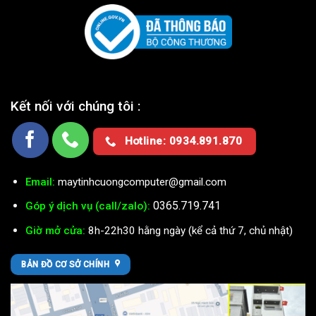
Kết nối với chúng tôi :
Hotline: 0934.891.870
Email:
maytinhcuongcomputer@gmail.com
0365.719.741
Góp ý dịch vụ (call/zalo):
Giờ mở cửa:
8h-22h30 hằng ngày (kể cả thứ 7, chủ nhật)
BẢN ĐỒ CƠ SỞ CHÍNH