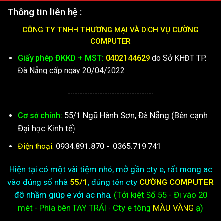
Thông tin liên hệ :
CÔNG TY TNHH THƯƠNG MẠI VÀ DỊCH VỤ CƯỜNG
COMPUTER
Giấy phép ĐKKD + MST:
0402144629
do Sở KHĐT TP.
Đà Nẵng cấp ngày 20/04/2022
-----------------------------------
55/1 Ngũ Hành Sơn, Đà Nẵng (Bên cạnh
Cơ sở chính:
Đại học Kinh tế)
0934.891.870
-
0365.719.741
Điện thoại:
Hiện tại có một vài tiệm nhỏ, mở gần cty e, rất mong ac
vào đúng số nhà
55/1
, đúng tên cty
CƯỜNG COMPUTER
đỡ nhầm giúp e với ac nha.
(Tới kiệt
Số 55 - Đi vào 20
mét - Phía bên TAY TRÁI - Cty e
tông
MÀU VÀNG
ạ)