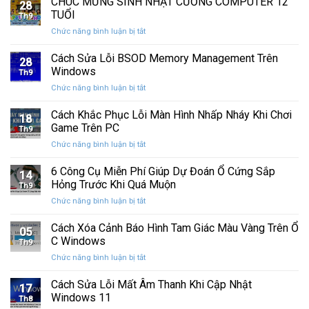
CHÚC MỪNG SINH NHẬT CƯỜNG COMPUTER 12
nhất
28
thức
máy
TUỔI
Th9
phát
tính
ở
Chức năng bình luận bị tắt
hành
của
CHÚC
Windows
bạn
MỪNG
Cách Sửa Lỗi BSOD Memory Management Trên
11
khỏi
28
SINH
25H2:
Windows
những
Th9
NHẬT
Bản
con
ở
Chức năng bình luận bị tắt
CƯỜNG
cập
mắt
Cách
COMPUTER
nhật
tò
Sửa
Cách Khắc Phục Lỗi Màn Hình Nhấp Nháy Khi Chơi
12
lớn
18
mò
Lỗi
TUỔI
Game Trên PC
với
Th9
BSOD
nhiều
ở
Chức năng bình luận bị tắt
Memory
cải
Cách
Management
tiến
Khắc
6 Công Cụ Miễn Phí Giúp Dự Đoán Ổ Cứng Sắp
Trên
14
quan
Phục
Windows
Hỏng Trước Khi Quá Muộn
trọng
Th9
Lỗi
ở
Chức năng bình luận bị tắt
Màn
6
Hình
Công
Cách Xóa Cảnh Báo Hình Tam Giác Màu Vàng Trên Ổ
Nhấp
05
Cụ
Nháy
C Windows
Th9
Miễn
Khi
ở
Chức năng bình luận bị tắt
Phí
Chơi
Cách
Giúp
Game
Xóa
Cách Sửa Lỗi Mất Âm Thanh Khi Cập Nhật
Dự
Trên
17
Cảnh
Đoán
Windows 11
PC
Th8
Báo
Ổ