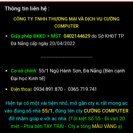
Thông tin liên hệ :
CÔNG TY TNHH THƯƠNG MẠI VÀ DỊCH VỤ CƯỜNG
COMPUTER
Giấy phép ĐKKD + MST:
0402144629
do Sở KHĐT TP.
Đà Nẵng cấp ngày 20/04/2022
-----------------------------------
55/1 Ngũ Hành Sơn, Đà Nẵng (Bên cạnh
Cơ sở chính:
Đại học Kinh tế)
0934.891.870
-
0365.719.741
Điện thoại:
Hiện tại có một vài tiệm nhỏ, mở gần cty e, rất mong ac
vào đúng số nhà
55/1
, đúng tên cty
CƯỜNG COMPUTER
đỡ nhầm giúp e với ac nha.
(Tới kiệt
Số 55 - Đi vào 20
mét - Phía bên TAY TRÁI - Cty e
tông
MÀU VÀNG
ạ)