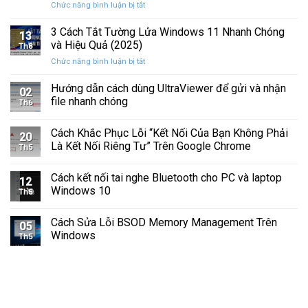
ở
Chức năng bình luận bị tắt
Hình
Cứng
Cách
Tam
Sắp
Sửa
3 Cách Tắt Tường Lửa Windows 11 Nhanh Chóng
Giác
Hỏng
13
Lỗi
Màu
và Hiệu Quả (2025)
Trước
Th8
Mất
Vàng
Khi
ở
Chức năng bình luận bị tắt
Âm
Trên
Quá
3
Thanh
Ổ
Muộn
Cách
Hướng dẫn cách dùng UltraViewer để gửi và nhận
Khi
C
02
Tắt
Cập
file nhanh chóng
Windows
Th6
Tường
Nhật
Lửa
Windows
Cách Khắc Phục Lỗi “Kết Nối Của Bạn Không Phải
Windows
11
20
11
Là Kết Nối Riêng Tư” Trên Google Chrome
Th5
Nhanh
Chóng
Cách kết nối tai nghe Bluetooth cho PC và laptop
và
12
Windows 10
Hiệu
Th5
Quả
(2025)
Cách Sửa Lỗi BSOD Memory Management Trên
05
Windows
Th5