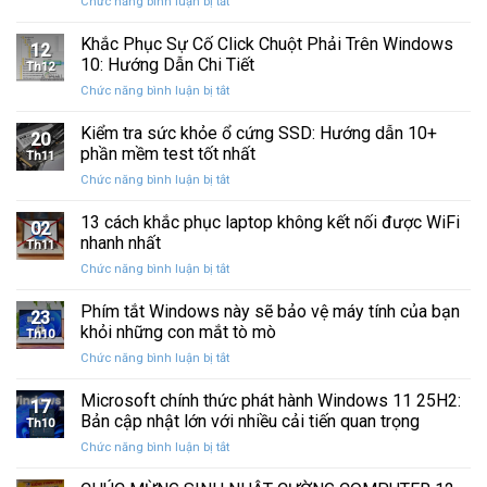
ở
Chức năng bình luận bị tắt
Restore
Sau
Khắc
bị
Ba
Phục
Khắc Phục Sự Cố Click Chuột Phải Trên Windows
kẹt
Thập
12
Sự
%
10: Hướng Dẫn Chi Tiết
Kỷ
Th12
Cố
khi
“Đứng
ở
Chức năng bình luận bị tắt
Click
sao
Yên”
Khắc
Chuột
lưu
Phục
Kiểm tra sức khỏe ổ cứng SSD: Hướng dẫn 10+
Phải
và
20
Sự
Trên
phần mềm test tốt nhất
khôi
Th11
Cố
Windows
phục
ở
Chức năng bình luận bị tắt
Click
10:
dữ
Kiểm
Chuột
Hướng
liệu
tra
13 cách khắc phục laptop không kết nối được WiFi
Phải
Dẫn
02
sức
Trên
nhanh nhất
Chi
Th11
khỏe
Windows
Tiết
ở
Chức năng bình luận bị tắt
ổ
10:
13
cứng
Hướng
cách
Phím tắt Windows này sẽ bảo vệ máy tính của bạn
SSD:
Dẫn
23
khắc
Hướng
khỏi những con mắt tò mò
Chi
Th10
phục
dẫn
Tiết
ở
Chức năng bình luận bị tắt
laptop
10+
Phím
không
phần
tắt
Microsoft chính thức phát hành Windows 11 25H2:
kết
mềm
17
Windows
nối
Bản cập nhật lớn với nhiều cải tiến quan trọng
test
Th10
này
được
tốt
ở
Chức năng bình luận bị tắt
sẽ
WiFi
nhất
Microsoft
bảo
nhanh
chính
vệ