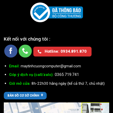
Kết nối với chúng tôi :
Hotline: 0934.891.870
Email:
maytinhcuongcomputer@gmail.com
0365.719.741
Góp ý dịch vụ (call/zalo):
Giờ mở cửa:
8h-22h30 hằng ngày (kể cả thứ 7, chủ nhật)
BẢN ĐỒ CƠ SỞ CHÍNH