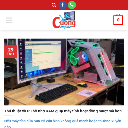
Skip
to
content
0
29
Th11
Thủ thuật tối ưu bộ nhớ RAM giúp máy tính hoạt động mượt mà hơn
Nếu máy tính của bạn có cấu hình không quá mạnh hoặc thường xuyên
gặp...