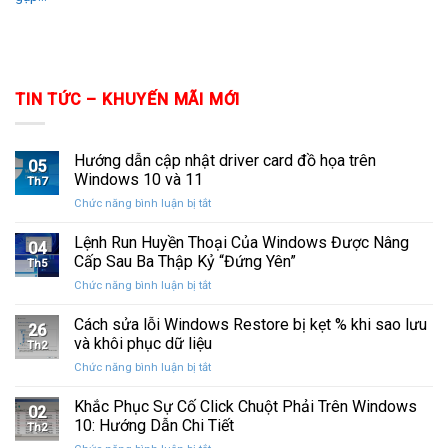
TIN TỨC – KHUYẾN MÃI MỚI
Hướng dẫn cập nhật driver card đồ họa trên
05
Windows 10 và 11
Th7
ở
Chức năng bình luận bị tắt
Hướng
dẫn
Lệnh Run Huyền Thoại Của Windows Được Nâng
04
cập
Cấp Sau Ba Thập Kỷ “Đứng Yên”
Th5
nhật
ở
Chức năng bình luận bị tắt
driver
Lệnh
card
Run
Cách sửa lỗi Windows Restore bị kẹt % khi sao lưu
đồ
26
Huyền
họa
và khôi phục dữ liệu
Th2
Thoại
trên
ở
Chức năng bình luận bị tắt
Của
Windows
Cách
Windows
10
sửa
Khắc Phục Sự Cố Click Chuột Phải Trên Windows
Được
và
02
lỗi
Nâng
10: Hướng Dẫn Chi Tiết
11
Th2
Windows
Cấp