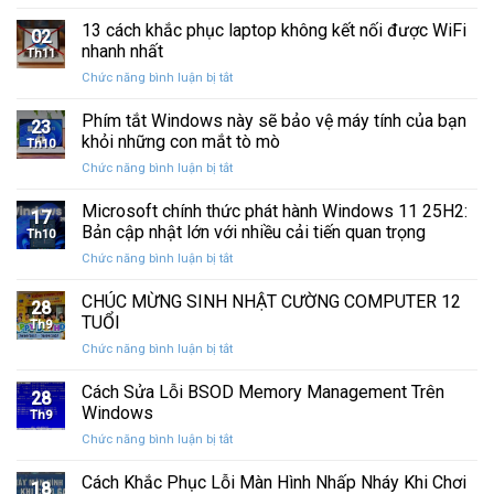
Kiểm
Chuột
Hướng
liệu
tra
13 cách khắc phục laptop không kết nối được WiFi
Phải
Dẫn
02
sức
Trên
nhanh nhất
Chi
Th11
khỏe
Windows
Tiết
ở
Chức năng bình luận bị tắt
ổ
10:
13
cứng
Hướng
cách
Phím tắt Windows này sẽ bảo vệ máy tính của bạn
SSD:
Dẫn
23
khắc
Hướng
khỏi những con mắt tò mò
Chi
Th10
phục
dẫn
Tiết
ở
Chức năng bình luận bị tắt
laptop
10+
Phím
không
phần
tắt
Microsoft chính thức phát hành Windows 11 25H2:
kết
mềm
17
Windows
nối
Bản cập nhật lớn với nhiều cải tiến quan trọng
test
Th10
này
được
tốt
ở
Chức năng bình luận bị tắt
sẽ
WiFi
nhất
Microsoft
bảo
nhanh
chính
CHÚC MỪNG SINH NHẬT CƯỜNG COMPUTER 12
vệ
nhất
28
thức
máy
TUỔI
Th9
phát
tính
ở
Chức năng bình luận bị tắt
hành
của
CHÚC
Windows
bạn
MỪNG
Cách Sửa Lỗi BSOD Memory Management Trên
11
khỏi
28
SINH
25H2:
Windows
những
Th9
NHẬT
Bản
con
ở
Chức năng bình luận bị tắt
CƯỜNG
cập
mắt
Cách
COMPUTER
nhật
tò
Sửa
Cách Khắc Phục Lỗi Màn Hình Nhấp Nháy Khi Chơi
12
lớn
18
mò