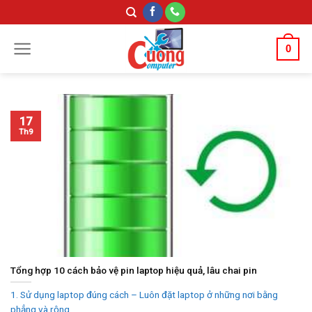
Skip
to
content
0
17
Th9
Tổng hợp 10 cách bảo vệ pin laptop hiệu quả, lâu chai pin
1. Sử dụng laptop đúng cách – Luôn đặt laptop ở những nơi bằng
phẳng và rộng...