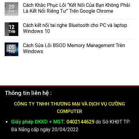
Cách Khắc Phục Lỗi “Kết Nối Của Bạn Không Phải
Windows
11
20
11
Là Kết Nối Riêng Tư” Trên Google Chrome
Th5
Nhanh
Chóng
Cách kết nối tai nghe Bluetooth cho PC và laptop
và
12
Windows 10
Hiệu
Th5
Quả
(2025)
Cách Sửa Lỗi BSOD Memory Management Trên
05
Windows
Th5
Thông tin liên hệ :
CÔNG TY TNHH THƯƠNG MẠI VÀ DỊCH VỤ CƯỜNG
COMPUTER
Giấy phép ĐKKD + MST:
0402144629
do Sở KHĐT TP.
Đà Nẵng cấp ngày 20/04/2022