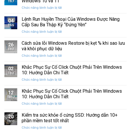
Windows 10 và 11
Th7
ở
Chức năng bình luận bị tắt
Hướng
dẫn
Lệnh Run Huyền Thoại Của Windows Được Nâng
04
cập
Cấp Sau Ba Thập Kỷ “Đứng Yên”
Th5
nhật
ở
Chức năng bình luận bị tắt
driver
Lệnh
card
Run
Cách sửa lỗi Windows Restore bị kẹt % khi sao lưu
đồ
26
Huyền
họa
và khôi phục dữ liệu
Th2
Thoại
trên
ở
Chức năng bình luận bị tắt
Của
Windows
Cách
Windows
10
sửa
Khắc Phục Sự Cố Click Chuột Phải Trên Windows
Được
và
02
lỗi
Nâng
10: Hướng Dẫn Chi Tiết
11
Th2
Windows
Cấp
ở
Chức năng bình luận bị tắt
Restore
Sau
Khắc
bị
Ba
Phục
Khắc Phục Sự Cố Click Chuột Phải Trên Windows
kẹt
Thập
12
Sự
%
10: Hướng Dẫn Chi Tiết
Kỷ
Th12
Cố
khi
“Đứng
ở
Chức năng bình luận bị tắt
Click
sao
Yên”
Khắc
Chuột
lưu
Phục
Kiểm tra sức khỏe ổ cứng SSD: Hướng dẫn 10+
Phải
và
20
Sự
Trên
phần mềm test tốt nhất
khôi
Th11
Cố
Windows
phục
ở
Chức năng bình luận bị tắt
Click
10:
dữ