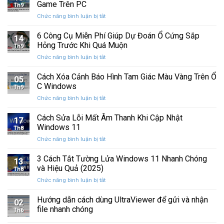
Lỗi
TUỔI
Game Trên PC
với
Th9
BSOD
nhiều
ở
Chức năng bình luận bị tắt
Memory
cải
Cách
Management
tiến
Khắc
6 Công Cụ Miễn Phí Giúp Dự Đoán Ổ Cứng Sắp
Trên
14
quan
Phục
Windows
Hỏng Trước Khi Quá Muộn
trọng
Th9
Lỗi
ở
Chức năng bình luận bị tắt
Màn
6
Hình
Công
Cách Xóa Cảnh Báo Hình Tam Giác Màu Vàng Trên Ổ
Nhấp
05
Cụ
Nháy
C Windows
Th9
Miễn
Khi
ở
Chức năng bình luận bị tắt
Phí
Chơi
Cách
Giúp
Game
Xóa
Cách Sửa Lỗi Mất Âm Thanh Khi Cập Nhật
Dự
Trên
17
Cảnh
Đoán
Windows 11
PC
Th8
Báo
Ổ
ở
Chức năng bình luận bị tắt
Hình
Cứng
Cách
Tam
Sắp
Sửa
3 Cách Tắt Tường Lửa Windows 11 Nhanh Chóng
Giác
Hỏng
13
Lỗi
Màu
và Hiệu Quả (2025)
Trước
Th8
Mất
Vàng
Khi
ở
Chức năng bình luận bị tắt
Âm
Trên
Quá
3
Thanh
Ổ
Muộn
Cách
Hướng dẫn cách dùng UltraViewer để gửi và nhận
Khi
C
02
Tắt
Cập
file nhanh chóng
Windows
Th6
Tường
Nhật
Lửa
Windows