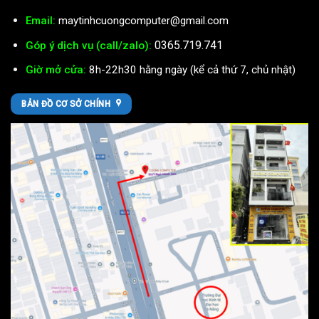
Email:
maytinhcuongcomputer@gmail.com
0365.719.741
Góp ý dịch vụ (call/zalo):
Giờ mở cửa:
8h-22h30 hằng ngày (kể cả thứ 7, chủ nhật)
BẢN ĐỒ CƠ SỞ CHÍNH