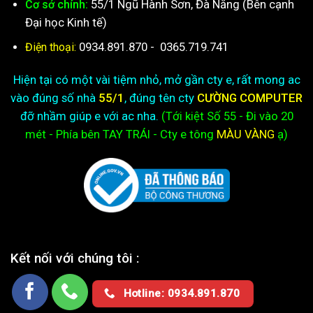
55/1 Ngũ Hành Sơn, Đà Nẵng (Bên cạnh
Cơ sở chính:
Đại học Kinh tế)
0934.891.870
-
0365.719.741
Điện thoại:
Hiện tại có một vài tiệm nhỏ, mở gần cty e, rất mong ac
vào đúng số nhà
55/1
, đúng tên cty
CƯỜNG COMPUTER
đỡ nhầm giúp e với ac nha.
(Tới kiệt
Số 55 - Đi vào 20
mét - Phía bên TAY TRÁI - Cty e
tông
MÀU VÀNG
ạ)
Kết nối với chúng tôi :
Hotline: 0934.891.870