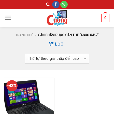
Skip
to
content
0
TRANG CHỦ
/
SẢN PHẨM ĐƯỢC GẮN THẺ “ASUS X452”
LỌC
-42%