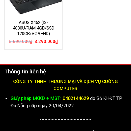
ASUS X452 (I3-
4030U/RAM 4GB/SSD
120GB/VGA–HD)
Giá
Giá
5.690.000
₫
3.290.000
₫
gốc
hiện
là:
tại
5.690.000₫.
là:
3.290.000₫.
Thông tin liên hệ :
CÔNG TY TNHH THƯƠNG MẠI VÀ DỊCH VỤ CƯỜNG
COMPUTER
Giấy phép ĐKKD + MST:
0402144629
do Sở KHĐT TP.
Đà Nẵng cấp ngày 20/04/2022
-----------------------------------