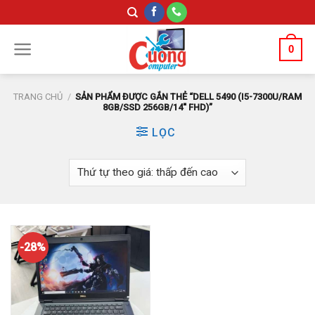
Skip
to
content
0
TRANG CHỦ
/
SẢN PHẨM ĐƯỢC GẮN THẺ “DELL 5490 (I5-7300U/RAM
8GB/SSD 256GB/14'' FHD)”
LỌC
-28%