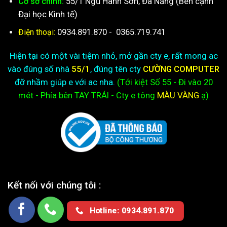
55/1 Ngũ Hành Sơn, Đà Nẵng (Bên cạnh
Cơ sở chính:
Đại học Kinh tế)
0934.891.870
-
0365.719.741
Điện thoại:
Hiện tại có một vài tiệm nhỏ, mở gần cty e, rất mong ac
vào đúng số nhà
55/1
, đúng tên cty
CƯỜNG COMPUTER
đỡ nhầm giúp e với ac nha.
(Tới kiệt
Số 55 - Đi vào 20
mét - Phía bên TAY TRÁI - Cty e
tông
MÀU VÀNG
ạ)
Kết nối với chúng tôi :
Hotline: 0934.891.870