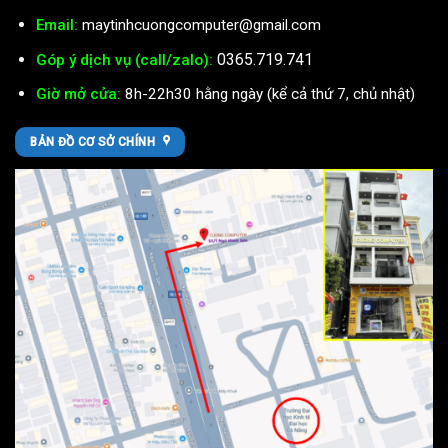
Email:
maytinhcuongcomputer@gmail.com
0365.719.741
Góp ý dịch vụ (call/zalo):
Giờ mở cửa:
8h-22h30 hằng ngày (kể cả thứ 7, chủ nhật)
BẢN ĐỒ CƠ SỞ CHÍNH