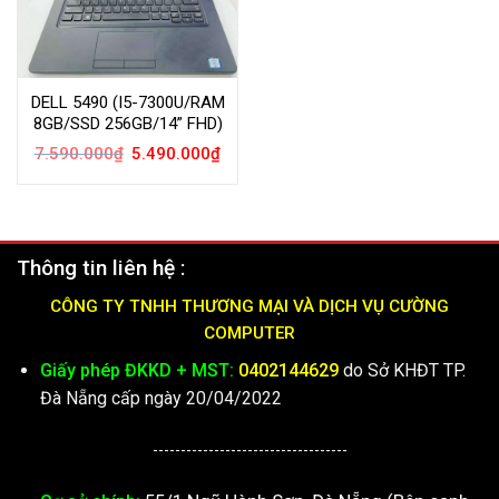
DELL 5490 (I5-7300U/RAM
8GB/SSD 256GB/14” FHD)
Giá
Giá
7.590.000
₫
5.490.000
₫
gốc
hiện
là:
tại
7.590.000₫.
là:
5.490.000₫.
Thông tin liên hệ :
CÔNG TY TNHH THƯƠNG MẠI VÀ DỊCH VỤ CƯỜNG
COMPUTER
Giấy phép ĐKKD + MST:
0402144629
do Sở KHĐT TP.
Đà Nẵng cấp ngày 20/04/2022
-----------------------------------