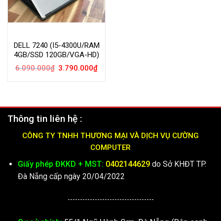
DELL 7240 (I5-4300U/RAM
4GB/SSD 120GB/VGA-HD)
Giá
Giá
6.090.000
₫
3.790.000
₫
gốc
hiện
là:
tại
6.090.000₫.
là:
3.790.000₫.
Thông tin liên hệ :
CÔNG TY TNHH THƯƠNG MẠI VÀ DỊCH VỤ CƯỜNG
COMPUTER
Giấy phép ĐKKD + MST:
0402144629
do Sở KHĐT TP.
Đà Nẵng cấp ngày 20/04/2022
-----------------------------------