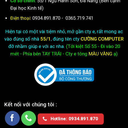
55/1 Ngũ Hành Sơn, Đà Nẵng (Bên cạnh
Cơ sở chính:
Đại học Kinh tế)
0934.891.870
-
0365.719.741
Điện thoại:
Hiện tại có một vài tiệm nhỏ, mở gần cty e, rất mong ac
vào đúng số nhà
55/1
, đúng tên cty
CƯỜNG COMPUTER
đỡ nhầm giúp e với ac nha.
(Tới kiệt
Số 55 - Đi vào 20
mét - Phía bên TAY TRÁI - Cty e
tông
MÀU VÀNG
ạ)
Kết nối với chúng tôi :
Hotline: 0934.891.870