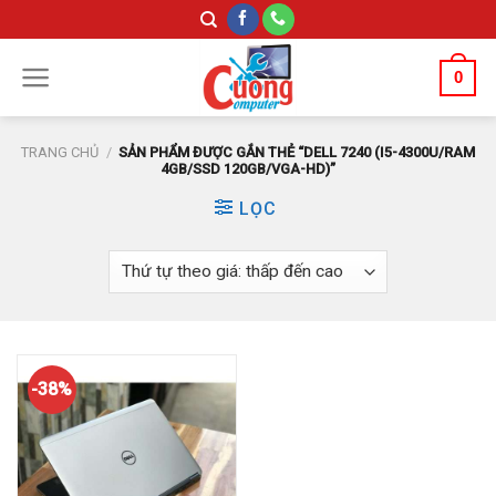
Skip
to
content
0
TRANG CHỦ
/
SẢN PHẨM ĐƯỢC GẮN THẺ “DELL 7240 (I5-4300U/RAM
4GB/SSD 120GB/VGA-HD)”
LỌC
-38%