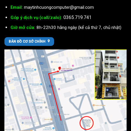
Email:
maytinhcuongcomputer@gmail.com
0365.719.741
Góp ý dịch vụ (call/zalo):
Giờ mở cửa:
8h-22h30 hằng ngày (kể cả thứ 7, chủ nhật)
BẢN ĐỒ CƠ SỞ CHÍNH