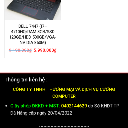
DELL 7447 (I7–
4710HQ/RAM 8GB/SSD
120GB/HDD 500GB/VGA-
NVIDIA 850M)
Giá
Giá
9.190.000
₫
5.990.000
₫
gốc
hiện
là:
tại
9.190.000₫.
là:
5.990.000₫.
Thông tin liên hệ :
CÔNG TY TNHH THƯƠNG MẠI VÀ DỊCH VỤ CƯỜNG
COMPUTER
Giấy phép ĐKKD + MST:
0402144629
do Sở KHĐT TP.
Đà Nẵng cấp ngày 20/04/2022
-----------------------------------