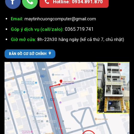
Hotline: 0934.891.870
Email:
maytinhcuongcomputer@gmail.com
0365.719.741
Góp ý dịch vụ (call/zalo):
Giờ mở cửa:
8h-22h30 hằng ngày (kể cả thứ 7, chủ nhật)
BẢN ĐỒ CƠ SỞ CHÍNH