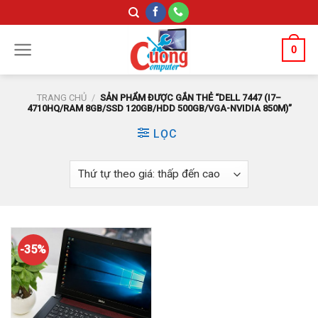
Skip
to
content
0
TRANG CHỦ
/
SẢN PHẨM ĐƯỢC GẮN THẺ “DELL 7447 (I7–
4710HQ/RAM 8GB/SSD 120GB/HDD 500GB/VGA-NVIDIA 850M)”
LỌC
-35%