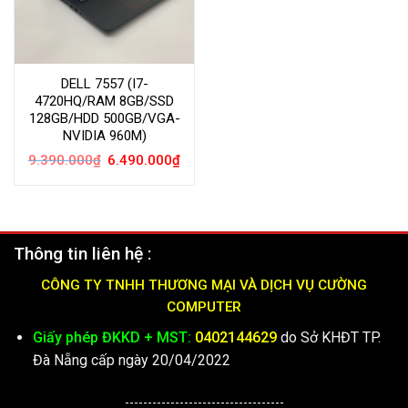
DELL 7557 (I7-
4720HQ/RAM 8GB/SSD
128GB/HDD 500GB/VGA-
NVIDIA 960M)
Giá
Giá
9.390.000
₫
6.490.000
₫
gốc
hiện
là:
tại
9.390.000₫.
là:
6.490.000₫.
Thông tin liên hệ :
CÔNG TY TNHH THƯƠNG MẠI VÀ DỊCH VỤ CƯỜNG
COMPUTER
Giấy phép ĐKKD + MST:
0402144629
do Sở KHĐT TP.
Đà Nẵng cấp ngày 20/04/2022
-----------------------------------