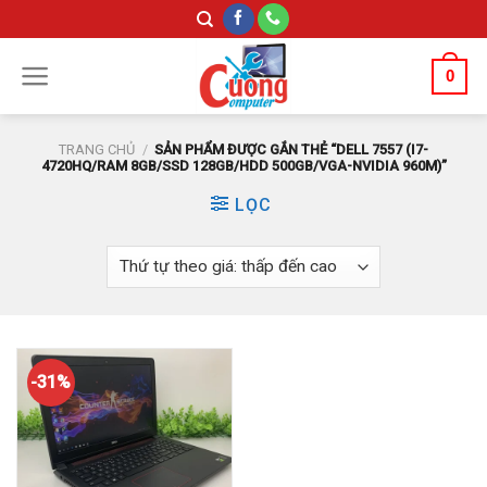
Skip
to
content
0
TRANG CHỦ
/
SẢN PHẨM ĐƯỢC GẮN THẺ “DELL 7557 (I7-
4720HQ/RAM 8GB/SSD 128GB/HDD 500GB/VGA-NVIDIA 960M)”
LỌC
-31%