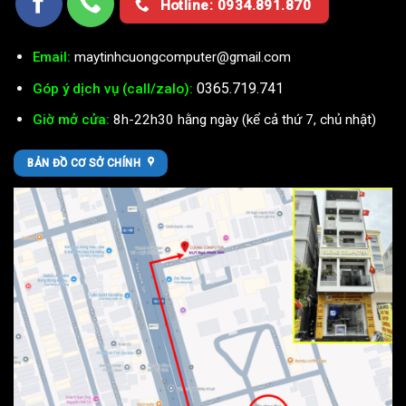
Hotline: 0934.891.870
Email:
maytinhcuongcomputer@gmail.com
0365.719.741
Góp ý dịch vụ (call/zalo):
Giờ mở cửa:
8h-22h30 hằng ngày (kể cả thứ 7, chủ nhật)
BẢN ĐỒ CƠ SỞ CHÍNH