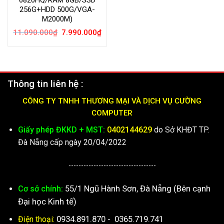
256G+HDD 500G/VGA-
M2000M)
Giá
Giá
11.090.000
₫
7.990.000
₫
gốc
hiện
là:
tại
11.090.000₫.
là:
7.990.000₫.
Thông tin liên hệ :
CÔNG TY TNHH THƯƠNG MẠI VÀ DỊCH VỤ CƯỜNG
COMPUTER
Giấy phép ĐKKD + MST:
0402144629
do Sở KHĐT TP.
Đà Nẵng cấp ngày 20/04/2022
-----------------------------------
55/1 Ngũ Hành Sơn, Đà Nẵng (Bên cạnh
Cơ sở chính:
Đại học Kinh tế)
0934.891.870
-
0365.719.741
Điện thoại: