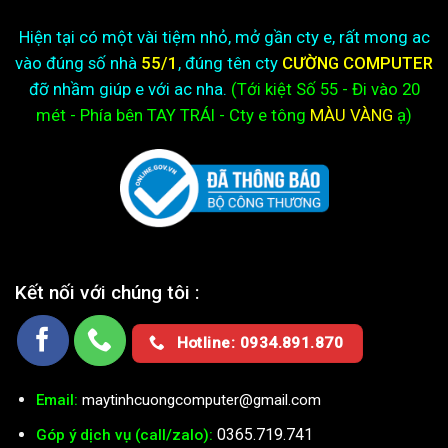
Hiện tại có một vài tiệm nhỏ, mở gần cty e, rất mong ac
vào đúng số nhà
55/1
, đúng tên cty
CƯỜNG COMPUTER
đỡ nhầm giúp e với ac nha.
(Tới kiệt
Số 55 - Đi vào 20
mét - Phía bên TAY TRÁI - Cty e
tông
MÀU VÀNG
ạ)
Kết nối với chúng tôi :
Hotline: 0934.891.870
Email:
maytinhcuongcomputer@gmail.com
0365.719.741
Góp ý dịch vụ (call/zalo):