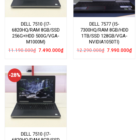
DELL 7510 (I7-
DELL 7577 (I5-
6820HQ/RAM 8GB/SSD
7300HQ/RAM 8GB/HDD
256G+HDD 500G/VGA-
1TB/SSD 128GB/VGA-
M1000M)
NVIDIA1050TI)
Giá
Giá
Giá
Giá
11.190.000
₫
7.490.000
₫
12.290.000
₫
7.990.000
₫
gốc
hiện
gốc
hiện
là:
tại
là:
tại
11.190.000₫.
là:
12.290.000₫.
là:
7.490.000₫.
7.99
-28%
DELL 7510 (I7-
6820HQ/RAM 8GB/SSD