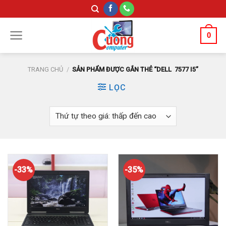
Skip
to
content
0
TRANG CHỦ
/
SẢN PHẨM ĐƯỢC GẮN THẺ “DELL 7577 I5”
LỌC
-33%
-35%