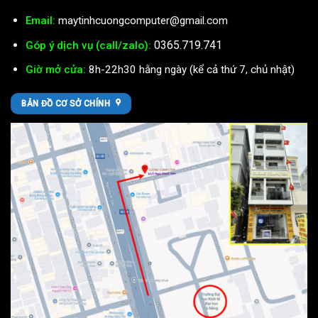
Email:
maytinhcuongcomputer@gmail.com
0365.719.741
Góp ý dịch vụ (call/zalo):
Giờ mở cửa:
8h-22h30 hằng ngày (kể cả thứ 7, chủ nhật)
BẢN ĐỒ CƠ SỞ CHÍNH