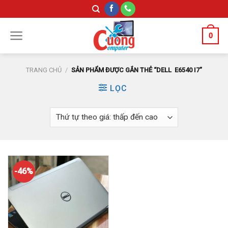
Skip
to
content
0
TRANG CHỦ
/
SẢN PHẨM ĐƯỢC GẮN THẺ “DELL E6540 I7”
LỌC
-46%