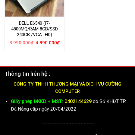
DELL E6540 (I7-
4800MQ/RAM 8GB/SSD
240GB /VGA- HD)
Giá
Giá
8.990.000
₫
4.890.000
₫
gốc
hiện
là:
tại
8.990.000₫.
là:
4.890.000₫.
Thông tin liên hệ :
CÔNG TY TNHH THƯƠNG MẠI VÀ DỊCH VỤ CƯỜNG
COMPUTER
Giấy phép ĐKKD + MST:
0402144629
do Sở KHĐT TP.
Đà Nẵng cấp ngày 20/04/2022
-----------------------------------