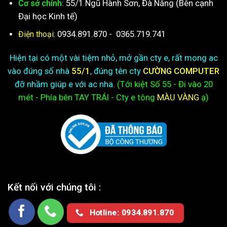
55/1 Ngũ Hành Sơn, Đà Nẵng (Bên cạnh
Cơ sở chính:
Đại học Kinh tế)
0934.891.870
-
0365.719.741
Điện thoại:
Hiện tại có một vài tiệm nhỏ, mở gần cty e, rất mong ac
vào đúng số nhà
55/1
, đúng tên cty
CƯỜNG COMPUTER
đỡ nhầm giúp e với ac nha.
(Tới kiệt
Số 55 - Đi vào 20
mét - Phía bên TAY TRÁI - Cty e
tông
MÀU VÀNG
ạ)
Kết nối với chúng tôi :
Hotline: 0934.891.870