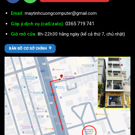
Email:
maytinhcuongcomputer@gmail.com
0365.719.741
Góp ý dịch vụ (call/zalo):
Giờ mở cửa:
8h-22h30 hằng ngày (kể cả thứ 7, chủ nhật)
BẢN ĐỒ CƠ SỞ CHÍNH