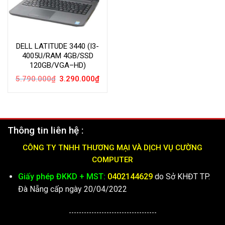
DELL LATITUDE 3440 (I3-
4005U/RAM 4GB/SSD
120GB/VGA–HD)
Giá
Giá
5.790.000
₫
3.290.000
₫
gốc
hiện
là:
tại
5.790.000₫.
là:
3.290.000₫.
Thông tin liên hệ :
CÔNG TY TNHH THƯƠNG MẠI VÀ DỊCH VỤ CƯỜNG
COMPUTER
Giấy phép ĐKKD + MST:
0402144629
do Sở KHĐT TP.
Đà Nẵng cấp ngày 20/04/2022
-----------------------------------