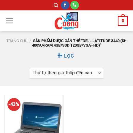
Skip
to
content
0
TRANG CHỦ
/
SẢN PHẨM ĐƯỢC GẮN THẺ “DELL LATITUDE 3440 (I3-
4005U/RAM 4GB/SSD 120GB/VGA–HD)”
LỌC
-43%