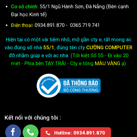
55/1 Ngũ Hành Sơn, Đà Nẵng (Bên cạnh
Cơ sở chính:
Đại học Kinh tế)
0934.891.870
-
0365.719.741
Điện thoại:
Hiện tại có một vài tiệm nhỏ, mở gần cty e, rất mong ac
vào đúng số nhà
55/1
, đúng tên cty
CƯỜNG COMPUTER
đỡ nhầm giúp e với ac nha.
(Tới kiệt
Số 55 - Đi vào 20
mét - Phía bên TAY TRÁI - Cty e
tông
MÀU VÀNG
ạ)
Kết nối với chúng tôi :
Hotline: 0934.891.870