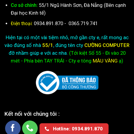
55/1 Ngũ Hành Sơn, Đà Nẵng (Bên cạnh
Cơ sở chính:
Đại học Kinh tế)
0934.891.870
-
0365.719.741
Điện thoại:
Hiện tại có một vài tiệm nhỏ, mở gần cty e, rất mong ac
vào đúng số nhà
55/1
, đúng tên cty
CƯỜNG COMPUTER
đỡ nhầm giúp e với ac nha.
(Tới kiệt
Số 55 - Đi vào 20
mét - Phía bên TAY TRÁI - Cty e
tông
MÀU VÀNG
ạ)
Kết nối với chúng tôi :
Hotline: 0934.891.870