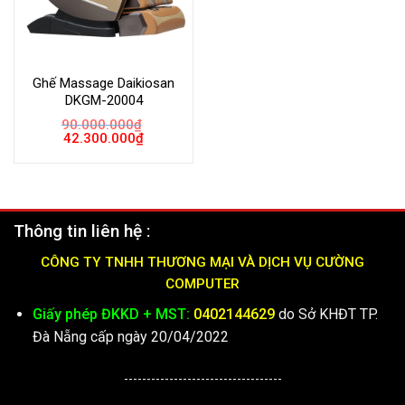
Ghế Massage Daikiosan
DKGM-20004
90.000.000
₫
Giá
Giá
42.300.000
₫
gốc
hiện
là:
tại
90.000.000₫.
là:
42.300.000₫.
Thông tin liên hệ :
CÔNG TY TNHH THƯƠNG MẠI VÀ DỊCH VỤ CƯỜNG
COMPUTER
Giấy phép ĐKKD + MST:
0402144629
do Sở KHĐT TP.
Đà Nẵng cấp ngày 20/04/2022
-----------------------------------