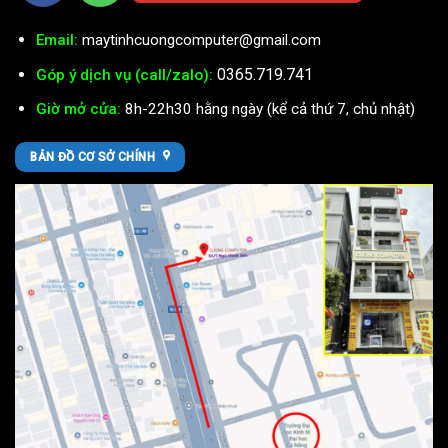
Email:
maytinhcuongcomputer@gmail.com
0365.719.741
Góp ý dịch vụ (call/zalo):
Giờ mở cửa:
8h-22h30 hằng ngày (kể cả thứ 7, chủ nhật)
BẢN ĐỒ CƠ SỞ CHÍNH