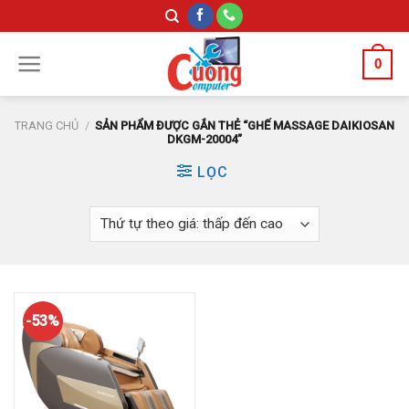
Skip
to
content
0
TRANG CHỦ
/
SẢN PHẨM ĐƯỢC GẮN THẺ “GHẾ MASSAGE DAIKIOSAN
DKGM-20004”
LỌC
-53%