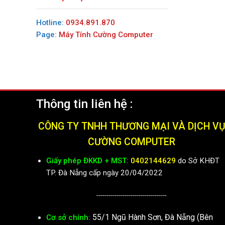
Hotline:
0934.891.870
Page:
Máy Tính Cường Computer
Thông tin liên hệ :
CÔNG TY TNHH THƯƠNG MẠI VÀ DỊCH V
CƯỜNG COMPUTER
Giấy phép ĐKKD + MST:
0402144629
do Sở KHĐT
TP. Đà Nẵng cấp ngày 20/04/2022
-----------------------------------
55/1 Ngũ Hành Sơn, Đà Nẵng (Bên
Cơ sở chính: