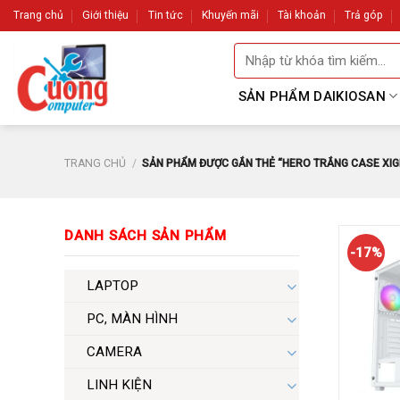
Skip
Trang chủ
Giới thiệu
Tin tức
Khuyến mãi
Tài khoản
Trả góp
to
Tìm
content
kiếm:
SẢN PHẨM DAIKIOSAN
TRANG CHỦ
/
SẢN PHẨM ĐƯỢC GẮN THẺ “HERO TRẮNG CASE XIGMA
DANH SÁCH SẢN PHẨM
-17%
LAPTOP
PC, MÀN HÌNH
CAMERA
LINH KIỆN