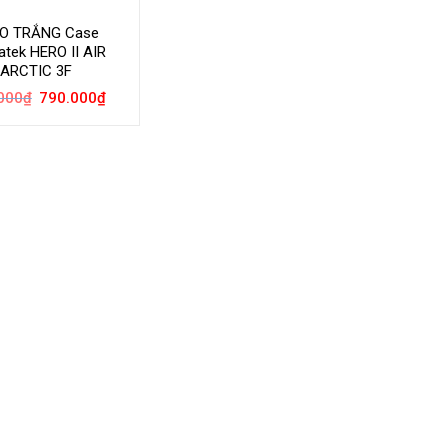
O TRẮNG Case
atek HERO II AIR
ARCTIC 3F
Giá
Giá
000
₫
790.000
₫
gốc
hiện
là:
tại
950.000₫.
là:
790.000₫.