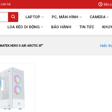
Mở c
Liên hệ
LAPTOP
PC, MÀN HÌNH
CAMERA
LOA KÉO DI ĐỘNG
BẢO HÀNH
TIN TỨC
KHUY
Hiển th
TEK HERO II AIR ARCTIC 3F”