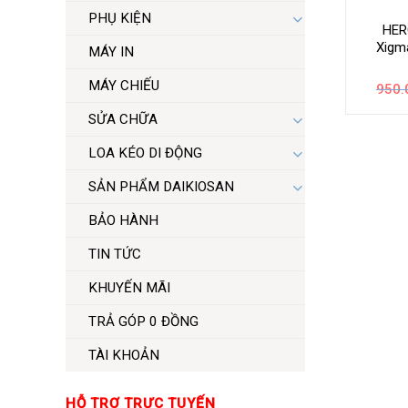
PHỤ KIỆN
HER
Xigm
MÁY IN
MÁY CHIẾU
950.
SỬA CHỮA
LOA KÉO DI ĐỘNG
SẢN PHẨM DAIKIOSAN
BẢO HÀNH
TIN TỨC
KHUYẾN MÃI
TRẢ GÓP 0 ĐỒNG
TÀI KHOẢN
HỖ TRỢ TRỰC TUYẾN