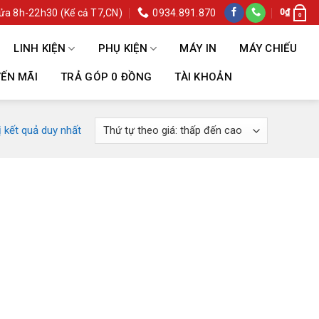
ửa 8h-22h30 (Kể cả T7,CN)
0934.891.870
0
₫
0
LINH KIỆN
PHỤ KIỆN
MÁY IN
MÁY CHIẾU
ẾN MÃI
TRẢ GÓP 0 ĐỒNG
TÀI KHOẢN
ị kết quả duy nhất