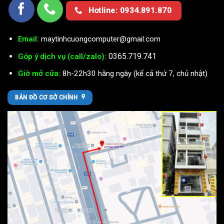
Hotline: 0934.891.870
Email:
maytinhcuongcomputer@gmail.com
0365.719.741
Góp ý dịch vụ (call/zalo):
Giờ mở cửa:
8h-22h30 hằng ngày (kể cả thứ 7, chủ nhật)
BẢN ĐỒ CƠ SỞ CHÍNH