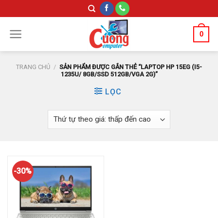
Skip
to
content
0
TRANG CHỦ
/
SẢN PHẨM ĐƯỢC GẮN THẺ “LAPTOP HP 15EG (I5-
1235U/ 8GB/SSD 512GB/VGA 2G)”
LỌC
-30%