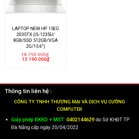
LAPTOP NEW HP 15EG
2035TX (i5-1235U/
8GB/SSD 512GB/VGA
2G/15.6”)
18.790.000
₫
Giá
Giá
13.190.000
₫
gốc
hiện
là:
tại
18.790.000₫.
là:
13.190.000₫.
Thông tin liên hệ :
CÔNG TY TNHH THƯƠNG MẠI VÀ DỊCH VỤ CƯỜNG
COMPUTER
Giấy phép ĐKKD + MST:
0402144629
do Sở KHĐT TP.
Đà Nẵng cấp ngày 20/04/2022