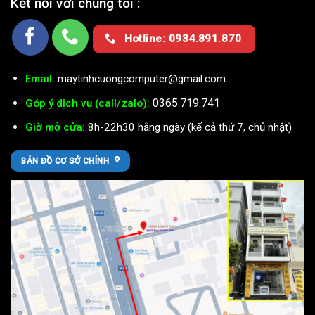
Kết nối với chúng tôi :
Hotline: 0934.891.870
Email:
maytinhcuongcomputer@gmail.com
0365.719.741
Góp ý dịch vụ (call/zalo):
Giờ mở cửa:
8h-22h30 hằng ngày (kể cả thứ 7, chủ nhật)
BẢN ĐỒ CƠ SỞ CHÍNH