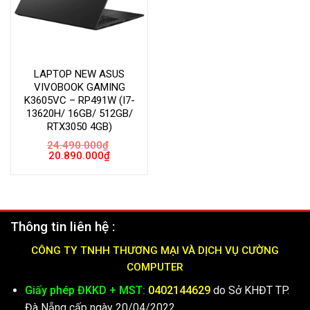
LAPTOP NEW ASUS
VIVOBOOK GAMING
K3605VC – RP491W (I7-
13620H/ 16GB/ 512GB/
RTX3050 4GB)
24.490.000
₫
Giá
Giá
20.890.000
₫
gốc
hiện
là:
tại
24.490.000₫.
là:
20.890.000₫.
Thông tin liên hệ :
CÔNG TY TNHH THƯƠNG MẠI VÀ DỊCH VỤ CƯỜNG
COMPUTER
Giấy phép ĐKKD + MST:
0402144629
do Sở KHĐT TP.
Đà Nẵng cấp ngày 20/04/2022