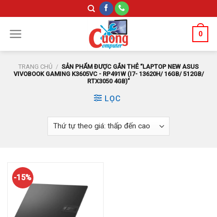
Skip
to
content
0
TRANG CHỦ
/
SẢN PHẨM ĐƯỢC GẮN THẺ “LAPTOP NEW ASUS
VIVOBOOK GAMING K3605VC - RP491W (I7- 13620H/ 16GB/ 512GB/
RTX3050 4GB)”
LỌC
-15%