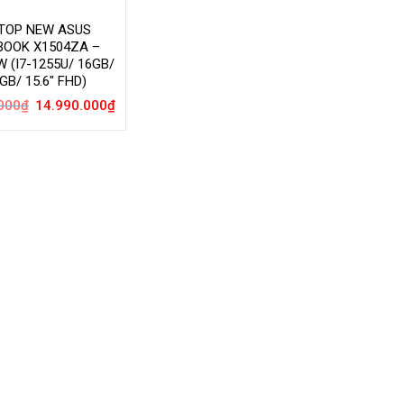
TOP NEW ASUS
BOOK X1504ZA –
 (I7-1255U/ 16GB/
GB/ 15.6″ FHD)
Giá
Giá
000
₫
14.990.000
₫
gốc
hiện
là:
tại
18.490.000₫.
là:
14.990.000₫.