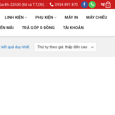
ửa 8h-22h30 (Kể cả T7,CN)
0934.891.870
0
₫
0
LINH KIỆN
PHỤ KIỆN
MÁY IN
MÁY CHIẾU
ẾN MÃI
TRẢ GÓP 0 ĐỒNG
TÀI KHOẢN
ị kết quả duy nhất