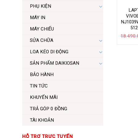
PHỤ KIỆN
LAP
VIVO
MÁY IN
NJ1039W
512
MÁY CHIẾU
18.490.
SỬA CHỮA
LOA KÉO DI ĐỘNG
SẢN PHẨM DAIKIOSAN
BẢO HÀNH
TIN TỨC
KHUYẾN MÃI
TRẢ GÓP 0 ĐỒNG
TÀI KHOẢN
HỖ TRỢ TRỰC TUYẾN