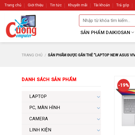
Skip
Trang chủ
Giới thiệu
Tin tức
Khuyến mãi
Tài khoản
Trả góp
to
Tìm
content
kiếm:
SẢN PHẨM DAIKIOSAN
TRANG CHỦ
/
SẢN PHẨM ĐƯỢC GẮN THẺ “LAPTOP NEW ASUS VIVOB
DANH SÁCH SẢN PHẨM
-19%
LAPTOP
PC, MÀN HÌNH
CAMERA
LINH KIỆN