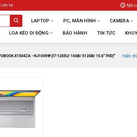
Mở c
Liên hệ
LAPTOP
PC, MÀN HÌNH
CAMERA
LOA KÉO DI ĐỘNG
BẢO HÀNH
TIN TỨC
KHUY
Hiển th
OOK X1504ZA - NJ1039W (I7-1255U/ 16GB/ 512GB/ 15.6" FHD)”