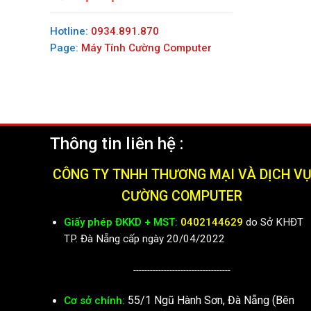
Hotline:
0934.891.870
Page:
Máy Tính Cường Computer
Thông tin liên hệ :
CÔNG TY TNHH THƯƠNG MẠI VÀ DỊCH V
CƯỜNG COMPUTER
Giấy phép ĐKKD + MST:
0402144629
do Sở KHĐT
TP. Đà Nẵng cấp ngày 20/04/2022
-----------------------------------
55/1 Ngũ Hành Sơn, Đà Nẵng (Bên
Cơ sở chính: