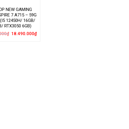
OP NEW GAMING
PIRE 7 A715 – 59G
(I5 12450H/ 16GB/
B/ RTX3050 6GB)
Giá
Giá
000
₫
18.490.000
₫
gốc
hiện
là:
tại
21.090.000₫.
là:
18.490.000₫.