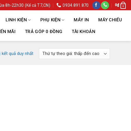
ửa 8h-22h30 (Kể cả T7,CN)
0934.891.870
0
₫
0
LINH KIỆN
PHỤ KIỆN
MÁY IN
MÁY CHIẾU
ẾN MÃI
TRẢ GÓP 0 ĐỒNG
TÀI KHOẢN
ị kết quả duy nhất