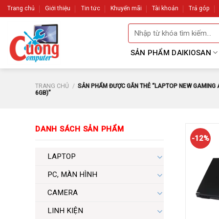
Skip
Trang chủ
Giới thiệu
Tin tức
Khuyến mãi
Tài khoản
Trả góp
to
Tìm
content
kiếm:
SẢN PHẨM DAIKIOSAN
TRANG CHỦ
/
SẢN PHẨM ĐƯỢC GẮN THẺ “LAPTOP NEW GAMING ACE
6GB)”
DANH SÁCH SẢN PHẨM
-12%
LAPTOP
PC, MÀN HÌNH
CAMERA
LINH KIỆN