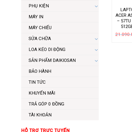
PHỤ KIỆN
LAPT
ACER AS
MÁY IN
– 57TU 
512G
MÁY CHIẾU
21.090.
SỬA CHỮA
LOA KÉO DI ĐỘNG
SẢN PHẨM DAIKIOSAN
BẢO HÀNH
TIN TỨC
KHUYẾN MÃI
TRẢ GÓP 0 ĐỒNG
TÀI KHOẢN
HỖ TRỢ TRỰC TUYẾN