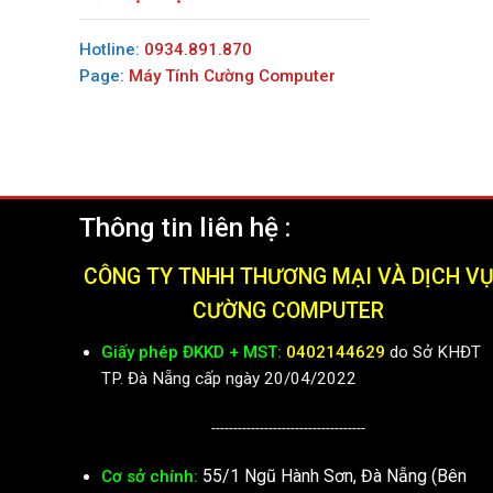
Hotline:
0934.891.870
Page:
Máy Tính Cường Computer
Thông tin liên hệ :
CÔNG TY TNHH THƯƠNG MẠI VÀ DỊCH V
CƯỜNG COMPUTER
Giấy phép ĐKKD + MST:
0402144629
do Sở KHĐT
TP. Đà Nẵng cấp ngày 20/04/2022
-----------------------------------
55/1 Ngũ Hành Sơn, Đà Nẵng (Bên
Cơ sở chính: