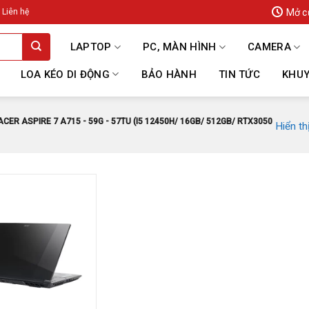
Mở c
Liên hệ
LAPTOP
PC, MÀN HÌNH
CAMERA
LOA KÉO DI ĐỘNG
BẢO HÀNH
TIN TỨC
KHUY
R ASPIRE 7 A715 - 59G - 57TU (I5 12450H/ 16GB/ 512GB/ RTX3050
Hiển th