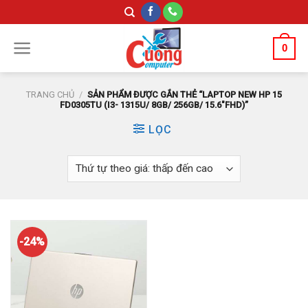
Skip
to
content
0
TRANG CHỦ
/
SẢN PHẨM ĐƯỢC GẮN THẺ “LAPTOP NEW HP 15
FD0305TU (I3- 1315U/ 8GB/ 256GB/ 15.6"FHD)”
LỌC
-24%