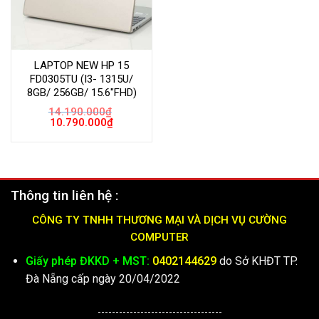
LAPTOP NEW HP 15
FD0305TU (I3- 1315U/
8GB/ 256GB/ 15.6″FHD)
14.190.000
₫
Giá
Giá
10.790.000
₫
gốc
hiện
là:
tại
14.190.000₫.
là:
10.790.000₫.
Thông tin liên hệ :
CÔNG TY TNHH THƯƠNG MẠI VÀ DỊCH VỤ CƯỜNG
COMPUTER
Giấy phép ĐKKD + MST:
0402144629
do Sở KHĐT TP.
Đà Nẵng cấp ngày 20/04/2022
-----------------------------------