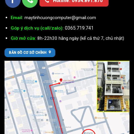
Hotline: 0934.891.870
Email:
maytinhcuongcomputer@gmail.com
0365.719.741
Góp ý dịch vụ (call/zalo):
Giờ mở cửa:
8h-22h30 hằng ngày (kể cả thứ 7, chủ nhật)
BẢN ĐỒ CƠ SỞ CHÍNH