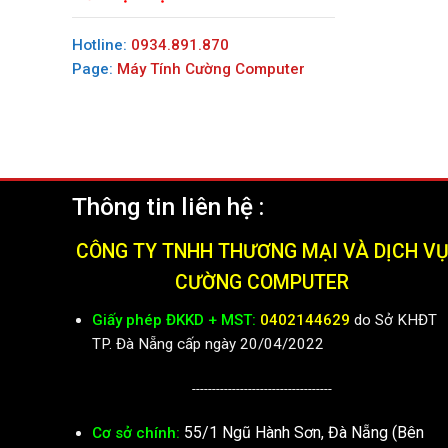
Hotline:
0934.891.870
Page:
Máy Tính Cường Computer
Thông tin liên hệ :
CÔNG TY TNHH THƯƠNG MẠI VÀ DỊCH V
CƯỜNG COMPUTER
Giấy phép ĐKKD + MST:
0402144629
do Sở KHĐT
TP. Đà Nẵng cấp ngày 20/04/2022
-----------------------------------
55/1 Ngũ Hành Sơn, Đà Nẵng (Bên
Cơ sở chính: