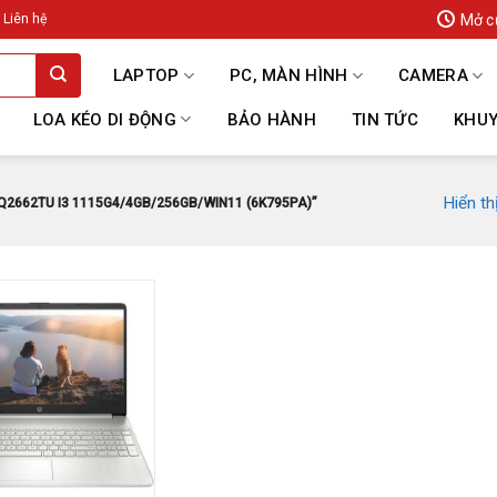
Mở c
Liên hệ
LAPTOP
PC, MÀN HÌNH
CAMERA
LOA KÉO DI ĐỘNG
BẢO HÀNH
TIN TỨC
KHUY
Hiển th
2662TU I3 1115G4/4GB/256GB/WIN11 (6K795PA)”