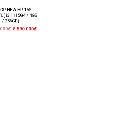
OP NEW HP 15S
U( i3 1115G4 / 4GB
/ 256GB)
Giá
Giá
.000
₫
8.590.000
₫
gốc
hiện
là:
tại
11.490.000₫.
là:
8.590.000₫.