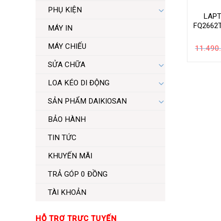
PHỤ KIỆN
LAPT
FQ2662T
MÁY IN
MÁY CHIẾU
11.490
SỬA CHỮA
LOA KÉO DI ĐỘNG
SẢN PHẨM DAIKIOSAN
BẢO HÀNH
TIN TỨC
KHUYẾN MÃI
TRẢ GÓP 0 ĐỒNG
TÀI KHOẢN
HỖ TRỢ TRỰC TUYẾN