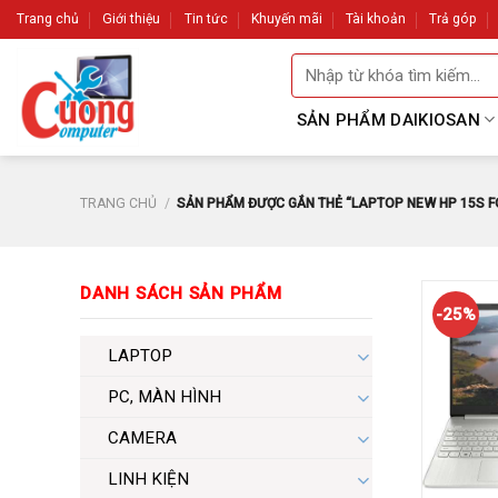
Skip
Trang chủ
Giới thiệu
Tin tức
Khuyến mãi
Tài khoản
Trả góp
to
Tìm
content
kiếm:
SẢN PHẨM DAIKIOSAN
TRANG CHỦ
/
SẢN PHẨM ĐƯỢC GẮN THẺ “LAPTOP NEW HP 15S FQ
DANH SÁCH SẢN PHẨM
-25%
LAPTOP
PC, MÀN HÌNH
CAMERA
LINH KIỆN