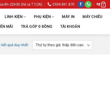
ửa 8h-22h30 (Kể cả T7,CN)
0934.891.870
0
₫
0
LINH KIỆN
PHỤ KIỆN
MÁY IN
MÁY CHIẾU
ẾN MÃI
TRẢ GÓP 0 ĐỒNG
TÀI KHOẢN
ị kết quả duy nhất