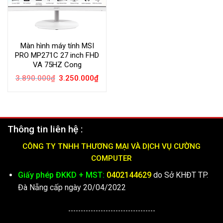
Màn hình máy tính MSI
PRO MP271C 27 inch FHD
VA 75HZ Cong
Giá
Giá
3.890.000
₫
3.250.000
₫
gốc
hiện
là:
tại
3.890.000₫.
là:
3.250.000₫.
Thông tin liên hệ :
CÔNG TY TNHH THƯƠNG MẠI VÀ DỊCH VỤ CƯỜNG
COMPUTER
Giấy phép ĐKKD + MST:
0402144629
do Sở KHĐT TP.
Đà Nẵng cấp ngày 20/04/2022
-----------------------------------