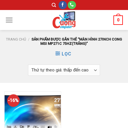
Skip
to
content
0
TRANG CHỦ
/
SẢN PHẨM ĐƯỢC GẮN THẺ “MÀN HÌNH 27INCH CONG
MSI MP271C 75HZ(TRẮNG)”
LỌC
-16%