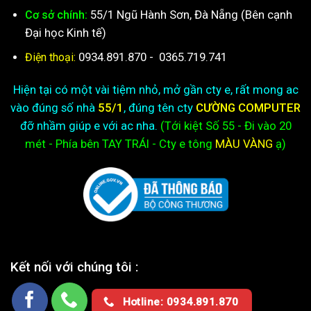
55/1 Ngũ Hành Sơn, Đà Nẵng (Bên cạnh
Cơ sở chính:
Đại học Kinh tế)
0934.891.870
-
0365.719.741
Điện thoại:
Hiện tại có một vài tiệm nhỏ, mở gần cty e, rất mong ac
vào đúng số nhà
55/1
, đúng tên cty
CƯỜNG COMPUTER
đỡ nhầm giúp e với ac nha.
(Tới kiệt
Số 55 - Đi vào 20
mét - Phía bên TAY TRÁI - Cty e
tông
MÀU VÀNG
ạ)
Kết nối với chúng tôi :
Hotline: 0934.891.870