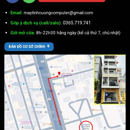
Email:
maytinhcuongcomputer@gmail.com
0365.719.741
Góp ý dịch vụ (call/zalo):
Giờ mở cửa:
8h-22h30 hằng ngày (kể cả thứ 7, chủ nhật)
BẢN ĐỒ CƠ SỞ CHÍNH