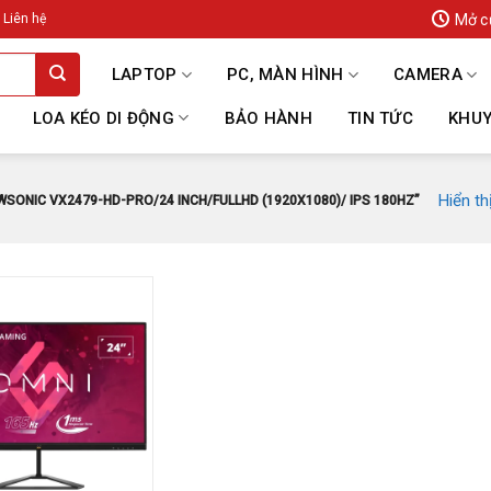
Mở c
Liên hệ
LAPTOP
PC, MÀN HÌNH
CAMERA
LOA KÉO DI ĐỘNG
BẢO HÀNH
TIN TỨC
KHUY
Hiển th
SONIC VX2479-HD-PRO/24 INCH/FULLHD (1920X1080)/ IPS 180HZ”