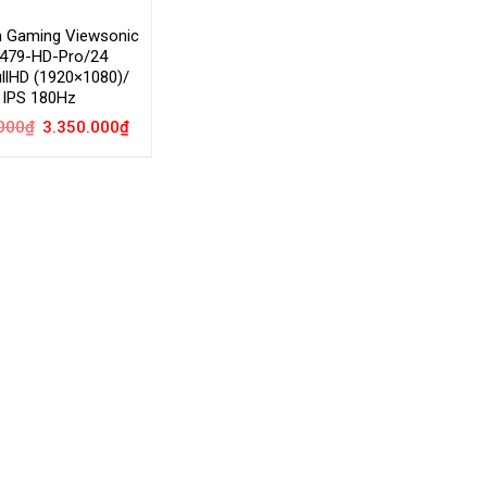
h Gaming Viewsonic
479-HD-Pro/24
ullHD (1920×1080)/
IPS 180Hz
Giá
Giá
000
₫
3.350.000
₫
gốc
hiện
là:
tại
5.150.000₫.
là:
3.350.000₫.