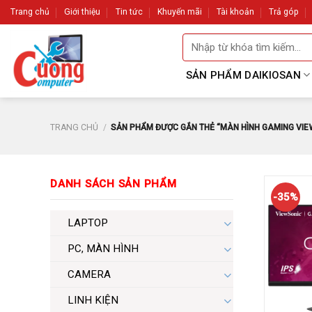
Skip
Trang chủ
Giới thiệu
Tin tức
Khuyến mãi
Tài khoản
Trả góp
to
Tìm
content
kiếm:
SẢN PHẨM DAIKIOSAN
TRANG CHỦ
/
SẢN PHẨM ĐƯỢC GẮN THẺ “MÀN HÌNH GAMING VIEW
DANH SÁCH SẢN PHẨM
-35%
LAPTOP
PC, MÀN HÌNH
CAMERA
LINH KIỆN