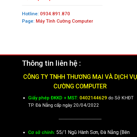
Hotline:
0934.891.870
Page:
Máy Tính Cường Computer
Thông tin liên hệ :
CÔNG TY TNHH THƯƠNG MẠI VÀ DỊCH V
CƯỜNG COMPUTER
Giấy phép ĐKKD + MST:
0402144629
do Sở KHĐT
TP. Đà Nẵng cấp ngày 20/04/2022
-----------------------------------
55/1 Ngũ Hành Sơn, Đà Nẵng (Bên
Cơ sở chính: