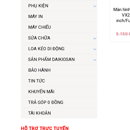
PHỤ KIỆN
Màn hìn
VX2
MÁY IN
inch/F
MÁY CHIẾU
5.150.
SỬA CHỮA
LOA KÉO DI ĐỘNG
SẢN PHẨM DAIKIOSAN
BẢO HÀNH
TIN TỨC
KHUYẾN MÃI
TRẢ GÓP 0 ĐỒNG
TÀI KHOẢN
HỖ TRỢ TRỰC TUYẾN