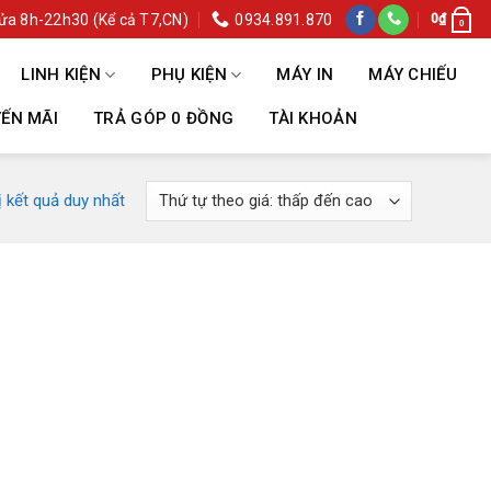
ửa 8h-22h30 (Kể cả T7,CN)
0934.891.870
0
₫
0
LINH KIỆN
PHỤ KIỆN
MÁY IN
MÁY CHIẾU
ẾN MÃI
TRẢ GÓP 0 ĐỒNG
TÀI KHOẢN
ị kết quả duy nhất