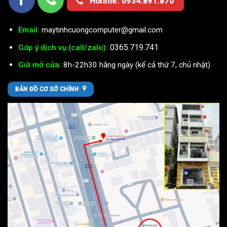
Hotline: 0934.891.870
Email:
maytinhcuongcomputer@gmail.com
0365.719.741
Góp ý dịch vụ (call/zalo):
Giờ mở cửa:
8h-22h30 hằng ngày (kể cả thứ 7, chủ nhật)
BẢN ĐỒ CƠ SỞ CHÍNH