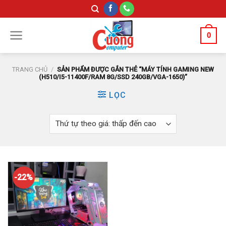
Skip
to
content
0
TRANG CHỦ
/
SẢN PHẨM ĐƯỢC GẮN THẺ “MÁY TÍNH GAMING NEW
(H510/I5-11400F/RAM 8G/SSD 240GB/VGA-1650)”
LỌC
-22%