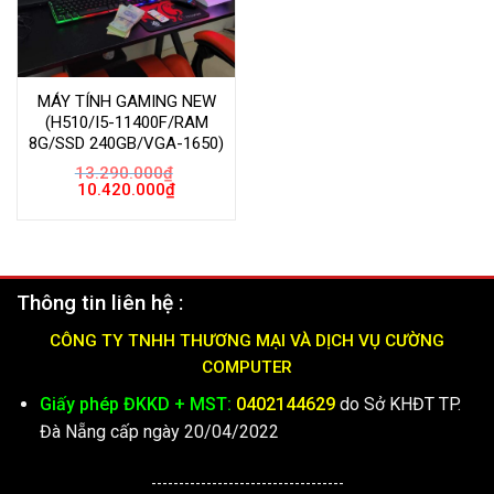
MÁY TÍNH GAMING NEW
(H510/I5-11400F/RAM
8G/SSD 240GB/VGA-1650)
13.290.000
₫
Giá
Giá
10.420.000
₫
gốc
hiện
là:
tại
13.290.000₫.
là:
10.420.000₫.
Thông tin liên hệ :
CÔNG TY TNHH THƯƠNG MẠI VÀ DỊCH VỤ CƯỜNG
COMPUTER
Giấy phép ĐKKD + MST:
0402144629
do Sở KHĐT TP.
Đà Nẵng cấp ngày 20/04/2022
-----------------------------------