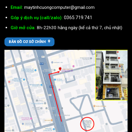
Email:
maytinhcuongcomputer@gmail.com
0365.719.741
Góp ý dịch vụ (call/zalo):
Giờ mở cửa:
8h-22h30 hằng ngày (kể cả thứ 7, chủ nhật)
BẢN ĐỒ CƠ SỞ CHÍNH