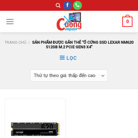
Skip
to
content
0
TRANG CHỦ
/
SẢN PHẨM ĐƯỢC GẮN THẺ “Ổ CỨNG SSD LEXAR NM620
512GB M.2 PCIE GEN3 X4”
LỌC