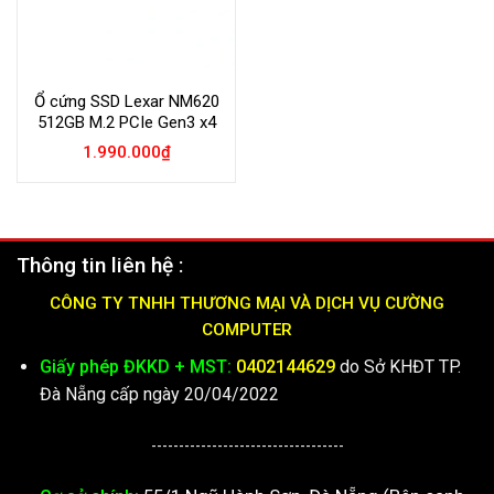
Ổ cứng SSD Lexar NM620
512GB M.2 PCIe Gen3 x4
1.990.000
₫
Thông tin liên hệ :
CÔNG TY TNHH THƯƠNG MẠI VÀ DỊCH VỤ CƯỜNG
COMPUTER
Giấy phép ĐKKD + MST:
0402144629
do Sở KHĐT TP.
Đà Nẵng cấp ngày 20/04/2022
-----------------------------------