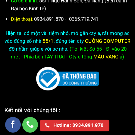
55/1 Ngũ Hành Sơn, Đà Nẵng (Bên cạnh
Cơ sở chính:
Đại học Kinh tế)
0934.891.870
-
0365.719.741
Điện thoại:
Hiện tại có một vài tiệm nhỏ, mở gần cty e, rất mong ac
vào đúng số nhà
55/1
, đúng tên cty
CƯỜNG COMPUTER
đỡ nhầm giúp e với ac nha.
(Tới kiệt
Số 55 - Đi vào 20
mét - Phía bên TAY TRÁI - Cty e
tông
MÀU VÀNG
ạ)
Kết nối với chúng tôi :
Hotline: 0934.891.870