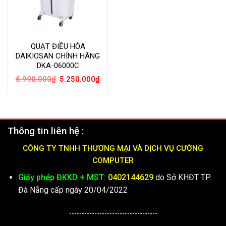
QUẠT ĐIỀU HÒA
DAIKIOSAN CHÍNH HÃNG
DKA-06000C
Giá
Giá
6.990.000
₫
5.250.000
₫
gốc
hiện
là:
tại
6.990.000₫.
là:
5.250.000₫.
Thông tin liên hệ :
CÔNG TY TNHH THƯƠNG MẠI VÀ DỊCH VỤ CƯỜNG
COMPUTER
Giấy phép ĐKKD + MST:
0402144629
do Sở KHĐT TP.
Đà Nẵng cấp ngày 20/04/2022
-----------------------------------