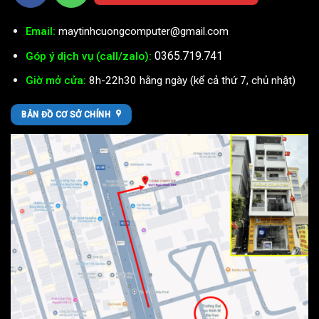
Email:
maytinhcuongcomputer@gmail.com
0365.719.741
Góp ý dịch vụ (call/zalo):
Giờ mở cửa:
8h-22h30 hằng ngày (kể cả thứ 7, chủ nhật)
BẢN ĐỒ CƠ SỞ CHÍNH