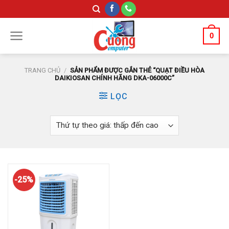
Skip
to
content
0
TRANG CHỦ
/
SẢN PHẨM ĐƯỢC GẮN THẺ “QUẠT ĐIỀU HÒA
DAIKIOSAN CHÍNH HÃNG DKA-06000C”
LỌC
-25%