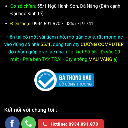
55/1 Ngũ Hành Sơn, Đà Nẵng (Bên cạnh
Cơ sở chính:
Đại học Kinh tế)
0934.891.870
-
0365.719.741
Điện thoại:
Hiện tại có một vài tiệm nhỏ, mở gần cty e, rất mong ac
vào đúng số nhà
55/1
, đúng tên cty
CƯỜNG COMPUTER
đỡ nhầm giúp e với ac nha.
(Tới kiệt
Số 55 - Đi vào 20
mét - Phía bên TAY TRÁI - Cty e
tông
MÀU VÀNG
ạ)
Kết nối với chúng tôi :
Hotline: 0934.891.870