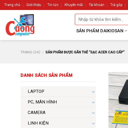
Skip
Trang chủ
Giới thiệu
Tin tức
Khuyến mãi
Tài khoản
Trả góp
to
Tìm
content
kiếm:
SẢN PHẨM DAIKIOSAN
TRANG CHỦ
/
SẢN PHẨM ĐƯỢC GẮN THẺ “SẠC ACER CAO CẤP”
DANH SÁCH SẢN PHẨM
LAPTOP
PC, MÀN HÌNH
CAMERA
LINH KIỆN