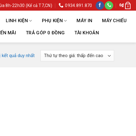
ửa 8h-22h30 (Kể cả T7,CN)
0934.891.870
0
₫
0
LINH KIỆN
PHỤ KIỆN
MÁY IN
MÁY CHIẾU
ẾN MÃI
TRẢ GÓP 0 ĐỒNG
TÀI KHOẢN
ị kết quả duy nhất