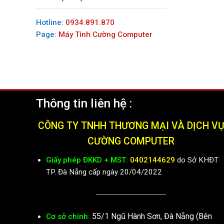
Hotline:
0934.891.870
Page:
Máy Tính Cường Computer
Thông tin liên hệ :
CÔNG TY TNHH THƯƠNG MẠI VÀ DỊCH V
CƯỜNG COMPUTER
Giấy phép ĐKKD + MST:
0402144629
do Sở KHĐT
TP. Đà Nẵng cấp ngày 20/04/2022
-----------------------------------
55/1 Ngũ Hành Sơn, Đà Nẵng (Bên
Cơ sở chính: