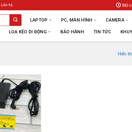
Mở c
Liên hệ
LAPTOP
PC, MÀN HÌNH
CAMERA
LOA KÉO DI ĐỘNG
BẢO HÀNH
TIN TỨC
KHUY
Hiển th