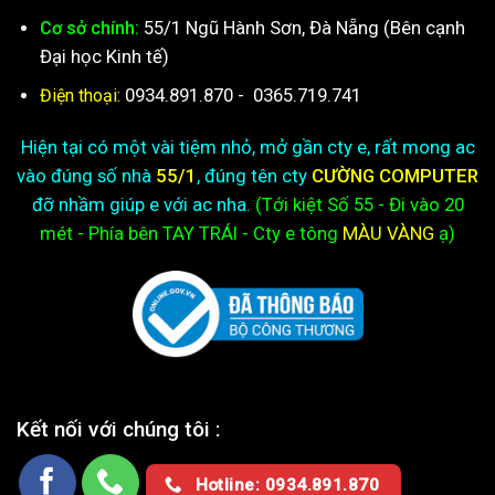
55/1 Ngũ Hành Sơn, Đà Nẵng (Bên cạnh
Cơ sở chính:
Đại học Kinh tế)
0934.891.870
-
0365.719.741
Điện thoại:
Hiện tại có một vài tiệm nhỏ, mở gần cty e, rất mong ac
vào đúng số nhà
55/1
, đúng tên cty
CƯỜNG COMPUTER
đỡ nhầm giúp e với ac nha.
(Tới kiệt
Số 55 - Đi vào 20
mét - Phía bên TAY TRÁI - Cty e
tông
MÀU VÀNG
ạ)
Kết nối với chúng tôi :
Hotline: 0934.891.870