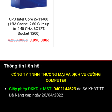
CPU Intel Core i5-11400
(12M Cache, 2.60 GHz up
to 4.40 GHz, 6C12T,
Socket 1200)
Giá
Giá
4.250.000
₫
3.990.000
₫
gốc
hiện
là:
tại
4.250.000₫.
là:
3.990.000₫.
Thông tin liên hệ :
CÔNG TY TNHH THƯƠNG MẠI VÀ DỊCH VỤ CƯỜNG
COMPUTER
Giấy phép ĐKKD + MST:
0402144629
do Sở KHĐT TP.
Đà Nẵng cấp ngày 20/04/2022
-----------------------------------