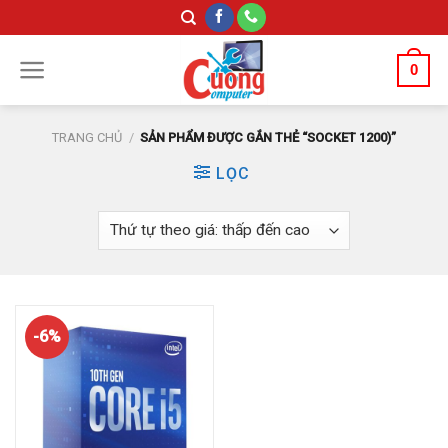
Skip
to
content
0
TRANG CHỦ
/
SẢN PHẨM ĐƯỢC GẮN THẺ “SOCKET 1200)”
LỌC
-6%