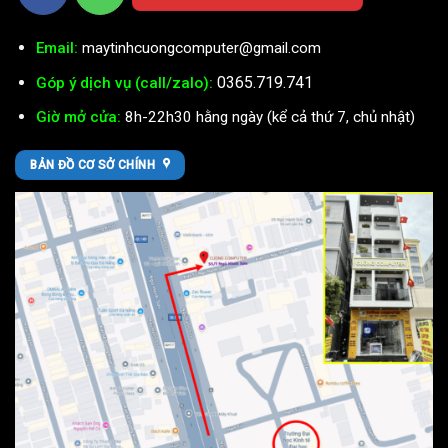
Email:
maytinhcuongcomputer@gmail.com
0365.719.741
Góp ý dịch vụ (call/zalo):
Giờ mở cửa:
8h-22h30 hằng ngày (kể cả thứ 7, chủ nhật)
BẢN ĐỒ CƠ SỞ CHÍNH