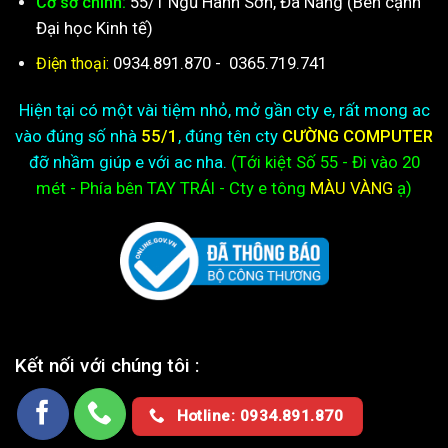
55/1 Ngũ Hành Sơn, Đà Nẵng (Bên cạnh
Cơ sở chính:
Đại học Kinh tế)
0934.891.870
-
0365.719.741
Điện thoại:
Hiện tại có một vài tiệm nhỏ, mở gần cty e, rất mong ac
vào đúng số nhà
55/1
, đúng tên cty
CƯỜNG COMPUTER
đỡ nhầm giúp e với ac nha.
(Tới kiệt
Số 55 - Đi vào 20
mét - Phía bên TAY TRÁI - Cty e
tông
MÀU VÀNG
ạ)
Kết nối với chúng tôi :
Hotline: 0934.891.870