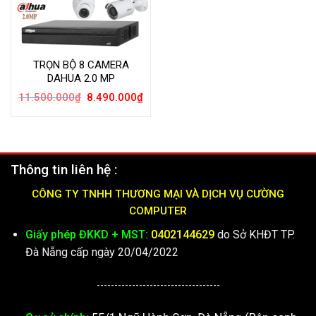
TRỌN BỘ 8 CAMERA
DAHUA 2.0 MP
Giá
Giá
11.500.000
₫
8.490.000
₫
gốc
hiện
là:
tại
11.500.000₫.
là:
8.490.000₫.
Thông tin liên hệ :
CÔNG TY TNHH THƯƠNG MẠI VÀ DỊCH VỤ CƯỜNG
COMPUTER
Giấy phép ĐKKD + MST:
0402144629
do Sở KHĐT TP.
Đà Nẵng cấp ngày 20/04/2022
-----------------------------------