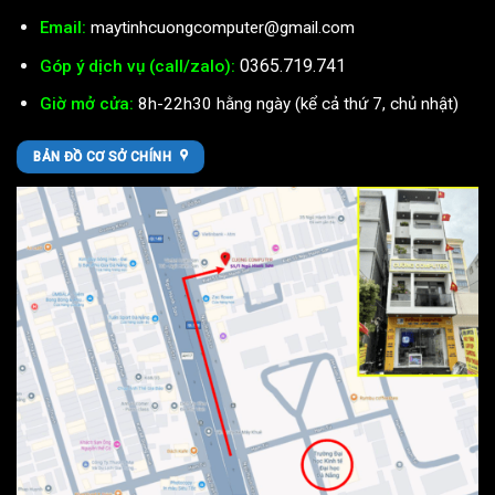
Email:
maytinhcuongcomputer@gmail.com
0365.719.741
Góp ý dịch vụ (call/zalo):
Giờ mở cửa:
8h-22h30 hằng ngày (kể cả thứ 7, chủ nhật)
BẢN ĐỒ CƠ SỞ CHÍNH