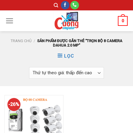
Skip
to
content
0
TRANG CHỦ
/
SẢN PHẨM ĐƯỢC GẮN THẺ “TRỌN BỘ 8 CAMERA
DAHUA 2.0 MP”
LỌC
-26%