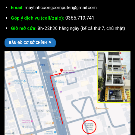
Email:
maytinhcuongcomputer@gmail.com
0365.719.741
Góp ý dịch vụ (call/zalo):
Giờ mở cửa:
8h-22h30 hằng ngày (kể cả thứ 7, chủ nhật)
BẢN ĐỒ CƠ SỞ CHÍNH