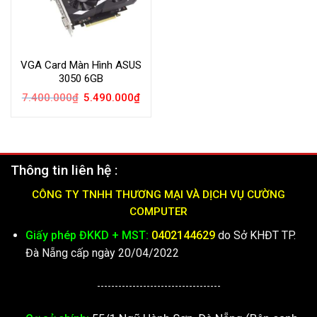
VGA Card Màn Hình ASUS
3050 6GB
Giá
Giá
7.400.000
₫
5.490.000
₫
gốc
hiện
là:
tại
7.400.000₫.
là:
5.490.000₫.
Thông tin liên hệ :
CÔNG TY TNHH THƯƠNG MẠI VÀ DỊCH VỤ CƯỜNG
COMPUTER
Giấy phép ĐKKD + MST:
0402144629
do Sở KHĐT TP.
Đà Nẵng cấp ngày 20/04/2022
-----------------------------------