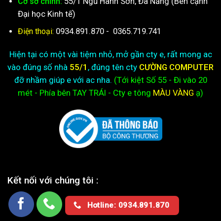
55/1 Ngũ Hành Sơn, Đà Nẵng (Bên cạnh
Cơ sở chính:
Đại học Kinh tế)
0934.891.870
-
0365.719.741
Điện thoại:
Hiện tại có một vài tiệm nhỏ, mở gần cty e, rất mong ac
vào đúng số nhà
55/1
, đúng tên cty
CƯỜNG COMPUTER
đỡ nhầm giúp e với ac nha.
(Tới kiệt
Số 55 - Đi vào 20
mét - Phía bên TAY TRÁI - Cty e
tông
MÀU VÀNG
ạ)
Kết nối với chúng tôi :
Hotline: 0934.891.870