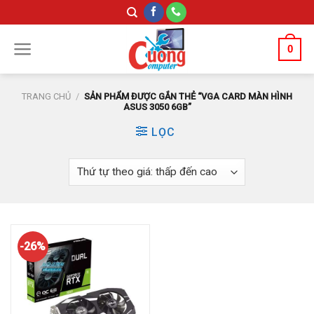
Skip
to
content
0
TRANG CHỦ
/
SẢN PHẨM ĐƯỢC GẮN THẺ “VGA CARD MÀN HÌNH
ASUS 3050 6GB”
LỌC
-26%