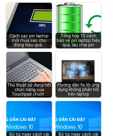
Cách sạc pin laptop
Tổng hợp 10 cách
mới mua sao cho
bảo vệ pin laptop hiệu
đúng hiệu quả…
quả, lâu chai pin
Thủ thuật sử dụng hết
Hướng dẫn fix lỗi ứng
chức năng của
dụng không phản hồi
Touchpad chuột…
trên laptop
Bỏ túi ngay cách cài
Bỏ túi ngay cách cài