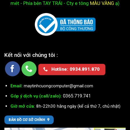
mét - Phía bên TAY TRÁI - Cty e
tông
MÀU VÀNG
ạ)
Kết nối với chúng tôi :
Hotline: 0934.891.870
Email:
maytinhcuongcomputer@gmail.com
0365.719.741
Góp ý dịch vụ (call/zalo):
Giờ mở cửa:
8h-22h30 hằng ngày (kể cả thứ 7, chủ nhật)
BẢN ĐỒ CƠ SỞ CHÍNH