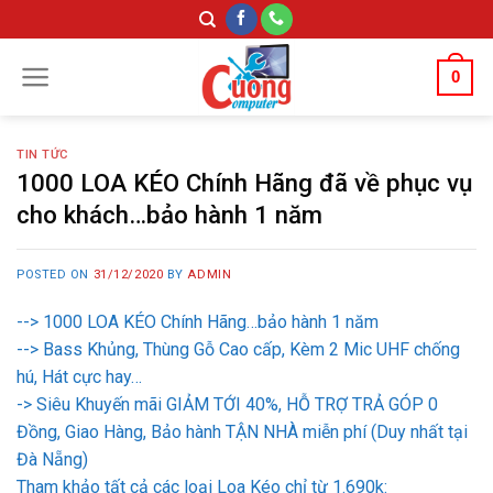
Skip
to
content
0
TIN TỨC
1000 LOA KÉO Chính Hãng đã về phục vụ
cho khách…bảo hành 1 năm
POSTED ON
31/12/2020
BY
ADMIN
--> 1000 LOA KÉO Chính Hãng…bảo hành 1 năm
--> Bass Khủng, Thùng Gỗ Cao cấp, Kèm 2 Mic UHF chống
hú, Hát cực hay…
-> Siêu Khuyến mãi GIẢM TỚI 40%, HỖ TRỢ TRẢ GÓP 0
Đồng, Giao Hàng, Bảo hành TẬN NHÀ miễn phí (Duy nhất tại
Đà Nẵng)
Tham khảo tất cả các loại Loa Kéo chỉ từ 1.690k: