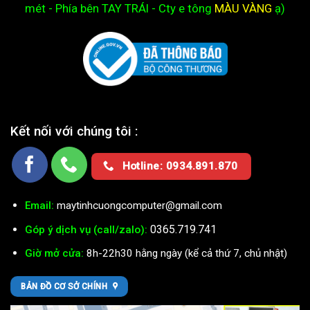
mét - Phía bên TAY TRÁI - Cty e
tông
MÀU VÀNG
ạ)
Kết nối với chúng tôi :
Hotline: 0934.891.870
Email:
maytinhcuongcomputer@gmail.com
0365.719.741
Góp ý dịch vụ (call/zalo):
Giờ mở cửa:
8h-22h30 hằng ngày (kể cả thứ 7, chủ nhật)
BẢN ĐỒ CƠ SỞ CHÍNH