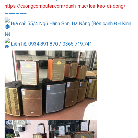
https://cuongcomputer.com/danh-muc/loa-keo-di-dong/
——————
Địa chỉ: 55/4 Ngũ Hành Sơn, Đà Nẵng (Bên cạnh ĐH Kinh
tế)
Liên hệ: 0934.891.870 / 0365.719.741