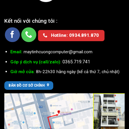
Kết nối với chúng tôi :
Hotline: 0934.891.870
Email:
maytinhcuongcomputer@gmail.com
0365.719.741
Góp ý dịch vụ (call/zalo):
Giờ mở cửa:
8h-22h30 hằng ngày (kể cả thứ 7, chủ nhật)
BẢN ĐỒ CƠ SỞ CHÍNH