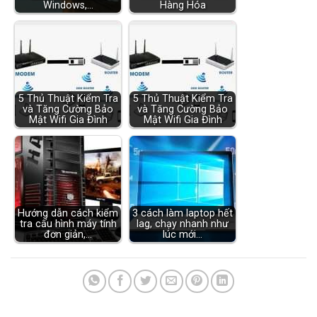
Windows,…
Hàng Hóa
5 Thủ Thuật Kiểm Tra
5 Thủ Thuật Kiểm Tra
và Tăng Cường Bảo
và Tăng Cường Bảo
Mật Wifi Gia Đình
Mật Wifi Gia Đình
Hướng dẫn cách kiểm
3 cách làm laptop hết
tra cấu hình máy tính
lag, chạy nhanh như
đơn giản,…
lúc mới…