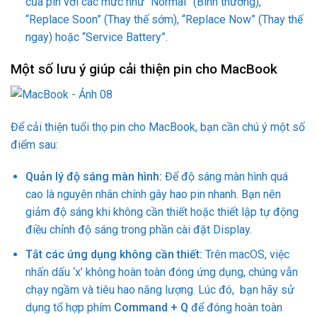
của pin với các mức như “Normal” (Bình thường),
“Replace Soon” (Thay thế sớm), “Replace Now” (Thay thế
ngay) hoặc “Service Battery”​.
Một số lưu ý giúp cải thiện pin cho MacBook
Để cải thiện tuổi thọ pin cho MacBook, bạn cần chú ý một số
điểm sau:
Quản lý độ sáng màn hình:
Để độ sáng màn hình quá
cao là nguyên nhân chính gây hao pin nhanh. Bạn nên
giảm độ sáng khi không cần thiết hoặc thiết lập tự động
điều chỉnh độ sáng trong phần cài đặt Display.
Tắt các ứng dụng không cần thiết:
Trên macOS, việc
nhấn dấu ‘x’ không hoàn toàn đóng ứng dụng, chúng vẫn
chạy ngầm và tiêu hao năng lượng. Lúc đó, bạn hãy sử
dụng tổ hợp phím
Command + Q
để đóng hoàn toàn