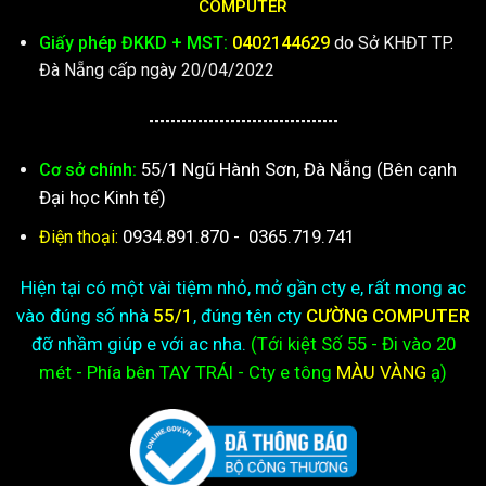
COMPUTER
Giấy phép ĐKKD + MST:
0402144629
do Sở KHĐT TP.
Đà Nẵng cấp ngày 20/04/2022
-----------------------------------
55/1 Ngũ Hành Sơn, Đà Nẵng (Bên cạnh
Cơ sở chính:
Đại học Kinh tế)
0934.891.870
-
0365.719.741
Điện thoại:
Hiện tại có một vài tiệm nhỏ, mở gần cty e, rất mong ac
vào đúng số nhà
55/1
, đúng tên cty
CƯỜNG COMPUTER
đỡ nhầm giúp e với ac nha.
(Tới kiệt
Số 55 - Đi vào 20
mét - Phía bên TAY TRÁI - Cty e
tông
MÀU VÀNG
ạ)