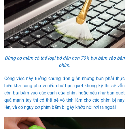
Dùng cọ mềm có thể loại bỏ đến hơn 70% bụi bám vào bàn
phím.
Công việc này tưởng chừng đơn giản nhưng bạn phải thực
hiện khá công phu vì nếu như bạn quét không kỹ thì sẽ vẫn
còn bụi bám vào các cạnh của phím, hoặc nếu như bạn quét
quá mạnh tay thì có thể sẽ vô tình làm cho các phím bị nạy
lên, và có nguy cơ phím bấm bị gẫy khớp nối rơi ra ngoài.