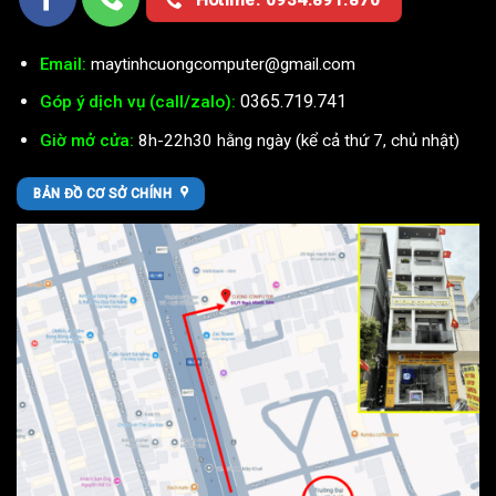
Hotline: 0934.891.870
Email:
maytinhcuongcomputer@gmail.com
0365.719.741
Góp ý dịch vụ (call/zalo):
Giờ mở cửa:
8h-22h30 hằng ngày (kể cả thứ 7, chủ nhật)
BẢN ĐỒ CƠ SỞ CHÍNH