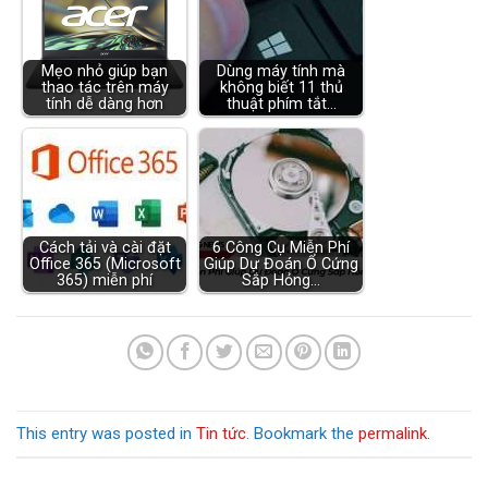
Mẹo nhỏ giúp bạn
Dùng máy tính mà
thao tác trên máy
không biết 11 thủ
tính dễ dàng hơn
thuật phím tắt…
Cách tải và cài đặt
6 Công Cụ Miễn Phí
Office 365 (Microsoft
Giúp Dự Đoán Ổ Cứng
365) miễn phí
Sắp Hỏng…
This entry was posted in
Tin tức
. Bookmark the
permalink
.