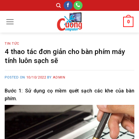
Skip
to
content
0
TIN TỨC
4 thao tác đơn giản cho bàn phím máy
tính luôn sạch sẽ
POSTED ON
10/10/2022
BY
ADMIN
Bước 1: Sử dụng cọ mềm quét sạch các khe của bàn
phím.