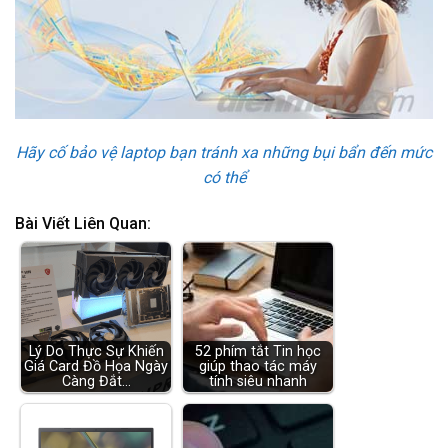
Hãy cố bảo vệ laptop bạn tránh xa những bụi bẩn đến mức
có thể
Bài Viết Liên Quan:
Lý Do Thực Sự Khiến
52 phím tắt Tin học
Giá Card Đồ Họa Ngày
giúp thao tác máy
Càng Đắt…
tính siêu nhanh