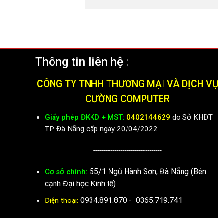
Thông tin liên hệ :
CÔNG TY TNHH THƯƠNG MẠI VÀ DỊCH V
CƯỜNG COMPUTER
Giấy phép ĐKKD + MST:
0402144629
do Sở KHĐT
TP. Đà Nẵng cấp ngày 20/04/2022
-----------------------------------
55/1 Ngũ Hành Sơn, Đà Nẵng (Bên
Cơ sở chính:
cạnh Đại học Kinh tế)
0934.891.870
-
0365.719.741
Điện thoại: