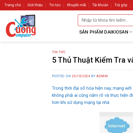
Skip
Trang chủ
Giới thiệu
Tin tức
Khuyến mãi
Tài khoản
Trả góp
to
Tìm
content
kiếm:
SẢN PHẨM DAIKIOSAN
TIN TỨC
5 Thủ Thuật Kiểm Tra v
POSTED ON
25/10/2024
BY
ADMIN
Trong thời đại số hóa hiện nay, mạng wifi
không phải ai cũng nắm rõ và thực hiện đú
hơn khi sử dụng mạng tại nhà.