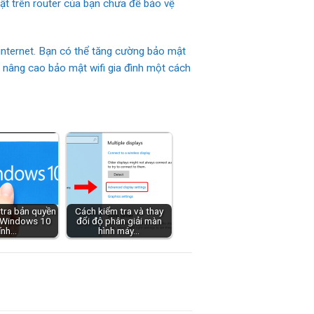
ật trên router của bạn chưa để bảo vệ
 internet. Bạn có thể tăng cường bảo mật
à nâng cao bảo mật wifi gia đình một cách
tra bản quyền
Cách kiểm tra và thay
e Windows 10
đổi độ phân giải màn
ĩnh…
hình máy…