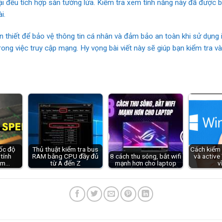
ại đều tích hợp sẵn tường lửa. Kiểm tra xem tính năng này đã được b
i.
ần thiết để bảo vệ thông tin cá nhân và đảm bảo an toàn khi sử dụng
ong việc truy cập mạng. Hy vọng bài viết này sẽ giúp bạn kiểm tra v
tốc độ
Thủ thuật kiểm tra bus
Cách kiểm 
tính
RAM bằng CPU đầy đủ
8 cách thu sóng, bắt wifi
và activ
ảm…
từ A đến Z
mạnh hơn cho laptop
v