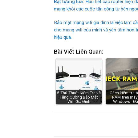
Bật tường lửa:
Hầu hết các router hiện đ
mạng khỏi các cuộc tấn công từ bên ngoà
Bảo mật mạng wifi gia đình là việc làm c
cho mạng wifi của mình và yên tâm hơn tr
hiệu quả.
Bài Viết Liên Quan:
5 Thủ Thuật Kiểm Tra và
Cách kiểm tra 
Tăng Cường Bảo Mật
RAM trên máy 
Wifi Gia Đình
Windows - Đ