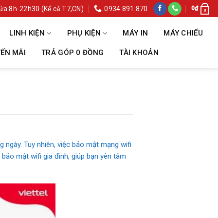
ửa 8h-22h30 (Kể cả T7,CN)
0934.891.870
0
₫
0
LINH KIỆN
PHỤ KIỆN
MÁY IN
MÁY CHIẾU
ẾN MÃI
TRẢ GÓP 0 ĐỒNG
TÀI KHOẢN
g ngày. Tuy nhiên, việc bảo mật mạng wifi
 bảo mật wifi gia đình, giúp bạn yên tâm