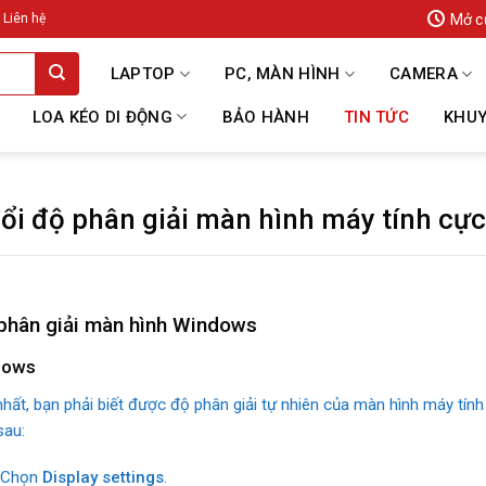
Mở c
Liên hệ
LAPTOP
PC, MÀN HÌNH
CAMERA
LOA KÉO DI ĐỘNG
BẢO HÀNH
TIN TỨC
KHUY
đổi độ phân giải màn hình máy tính cự
 phân giải màn hình Windows
ndows
nhất, bạn phải biết được độ phân giải tự nhiên của màn hình máy tí
sau:
> Chọn
Display settings
.