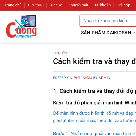
Skip
Trang chủ
Giới thiệu
Tin tức
Khuyến mãi
Tài khoản
Trả góp
to
Tìm
content
kiếm:
SẢN PHẨM DAIKIOSAN
TIN TỨC
Cách kiểm tra và thay 
POSTED ON
29/11/2023
BY
ADMIN
1. Cách kiểm tra và thay đổi độ
Kiểm tra độ phân giải màn hình Wi
Để màn hình được hiển thị rõ nét và đẹp 
giải tự nhiên của máy, theo dõi các bước 
Bước 1
: Nhấn chuột phải vào màn hình 