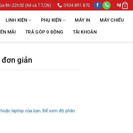
ửa 8h-22h30 (Kể cả T7,CN)
0934.891.870
0
₫
0
LINH KIỆN
PHỤ KIỆN
MÁY IN
MÁY CHIẾU
ẾN MÃI
TRẢ GÓP 0 ĐỒNG
TÀI KHOẢN
c đơn giản
nh hoặc laptop của bạn. Để xem độ phân