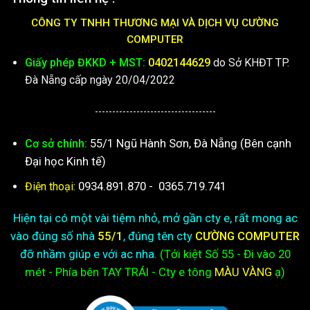
CÔNG TY TNHH THƯƠNG MẠI VÀ DỊCH VỤ CƯỜNG
COMPUTER
Giấy phép ĐKKD + MST:
0402144629
do Sở KHĐT TP.
Đà Nẵng cấp ngày 20/04/2022
-----------------------------------
55/1 Ngũ Hành Sơn, Đà Nẵng (Bên cạnh
Cơ sở chính:
Đại học Kinh tế)
0934.891.870
-
0365.719.741
Điện thoại:
Hiện tại có một vài tiệm nhỏ, mở gần cty e, rất mong ac
vào đúng số nhà
55/1
, đúng tên cty
CƯỜNG COMPUTER
đỡ nhầm giúp e với ac nha.
(Tới kiệt
Số 55 - Đi vào 20
mét - Phía bên TAY TRÁI - Cty e
tông
MÀU VÀNG
ạ)