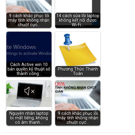
9 cách khắc phục lỗi
14 cách sửa lỗi laptop
máy tính không nhận
không kết nối được
chuột cực…
Wi-Fi…
Cách Active win 10
bản quyền kỹ thuật số
Phương Thức Thanh
thành công…
Toán
Nguyên nhân laptop
9 cách khắc phục lỗi
bị mất tiếng, không
máy tính không nhận
có âm thanh…
chuột cực…