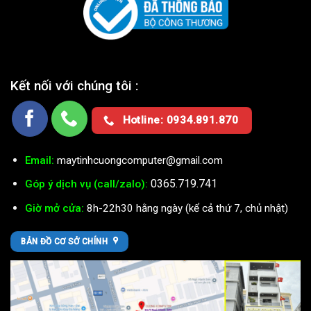
Kết nối với chúng tôi :
Hotline: 0934.891.870
Email:
maytinhcuongcomputer@gmail.com
0365.719.741
Góp ý dịch vụ (call/zalo):
Giờ mở cửa:
8h-22h30 hằng ngày (kể cả thứ 7, chủ nhật)
BẢN ĐỒ CƠ SỞ CHÍNH