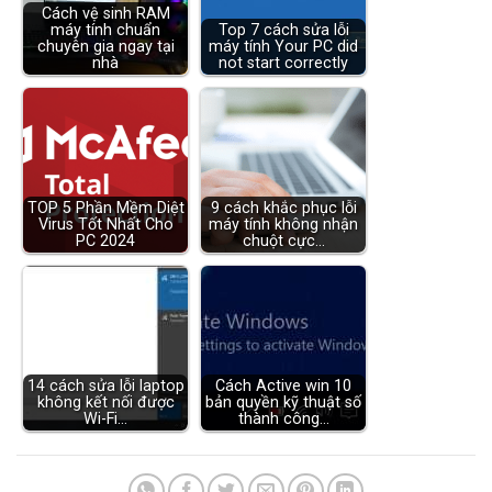
Cách vệ sinh RAM
máy tính chuẩn
Top 7 cách sửa lỗi
chuyên gia ngay tại
máy tính Your PC did
nhà
not start correctly
TOP 5 Phần Mềm Diệt
9 cách khắc phục lỗi
Virus Tốt Nhất Cho
máy tính không nhận
PC 2024
chuột cực…
14 cách sửa lỗi laptop
Cách Active win 10
không kết nối được
bản quyền kỹ thuật số
Wi-Fi…
thành công…