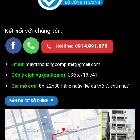
Kết nối với chúng tôi :
Hotline: 0934.891.870
Email:
maytinhcuongcomputer@gmail.com
0365.719.741
Góp ý dịch vụ (call/zalo):
Giờ mở cửa:
8h-22h30 hằng ngày (kể cả thứ 7, chủ nhật)
BẢN ĐỒ CƠ SỞ CHÍNH