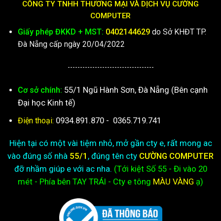
CÔNG TY TNHH THƯƠNG MẠI VÀ DỊCH VỤ CƯỜNG
COMPUTER
Giấy phép ĐKKD + MST:
0402144629
do Sở KHĐT TP.
Đà Nẵng cấp ngày 20/04/2022
-----------------------------------
55/1 Ngũ Hành Sơn, Đà Nẵng (Bên cạnh
Cơ sở chính:
Đại học Kinh tế)
0934.891.870
-
0365.719.741
Điện thoại:
Hiện tại có một vài tiệm nhỏ, mở gần cty e, rất mong ac
vào đúng số nhà
55/1
, đúng tên cty
CƯỜNG COMPUTER
đỡ nhầm giúp e với ac nha.
(Tới kiệt
Số 55 - Đi vào 20
mét - Phía bên TAY TRÁI - Cty e
tông
MÀU VÀNG
ạ)