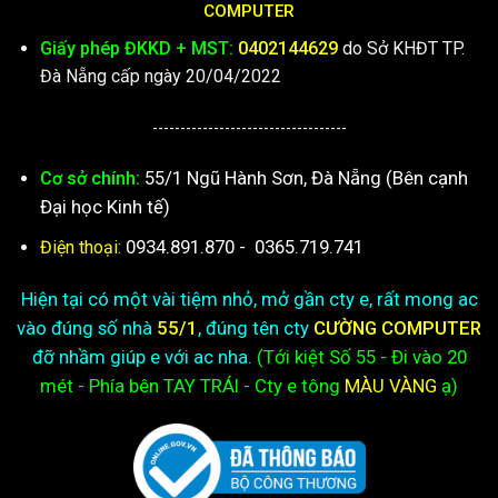
COMPUTER
Giấy phép ĐKKD + MST:
0402144629
do Sở KHĐT TP.
Đà Nẵng cấp ngày 20/04/2022
-----------------------------------
55/1 Ngũ Hành Sơn, Đà Nẵng (Bên cạnh
Cơ sở chính:
Đại học Kinh tế)
0934.891.870
-
0365.719.741
Điện thoại:
Hiện tại có một vài tiệm nhỏ, mở gần cty e, rất mong ac
vào đúng số nhà
55/1
, đúng tên cty
CƯỜNG COMPUTER
đỡ nhầm giúp e với ac nha.
(Tới kiệt
Số 55 - Đi vào 20
mét - Phía bên TAY TRÁI - Cty e
tông
MÀU VÀNG
ạ)