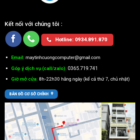
Kết nối với chúng tôi :
Hotline: 0934.891.870
Email:
maytinhcuongcomputer@gmail.com
0365.719.741
Góp ý dịch vụ (call/zalo):
Giờ mở cửa:
8h-22h30 hằng ngày (kể cả thứ 7, chủ nhật)
BẢN ĐỒ CƠ SỞ CHÍNH