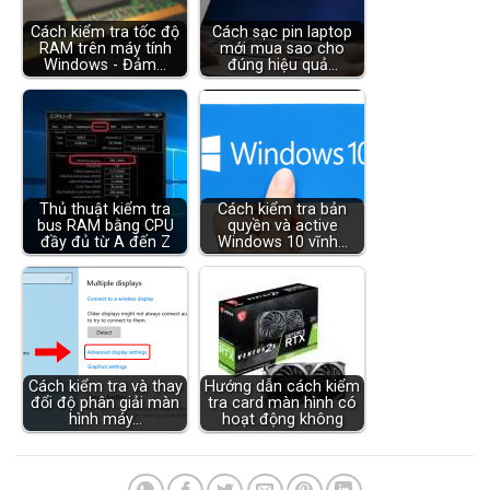
Cách kiểm tra tốc độ
Cách sạc pin laptop
RAM trên máy tính
mới mua sao cho
Windows - Đảm…
đúng hiệu quả…
Thủ thuật kiểm tra
Cách kiểm tra bản
bus RAM bằng CPU
quyền và active
đầy đủ từ A đến Z
Windows 10 vĩnh…
Cách kiểm tra và thay
Hướng dẫn cách kiểm
đổi độ phân giải màn
tra card màn hình có
hình máy…
hoạt động không