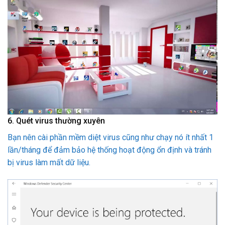
6. Quét virus thường xuyên
Bạn nên cài phần mềm diệt virus cũng như chạy nó ít nhất 1
lần/tháng để đảm bảo hệ thống hoạt động ổn định và tránh
bị virus làm mất dữ liệu.