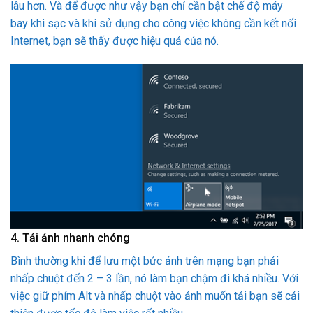
lâu hơn. Và để được như vậy bạn chỉ cần bật chế độ máy
bay khi sạc và khi sử dụng cho công việc không cần kết nối
Internet, bạn sẽ thấy được hiệu quả của nó.
4. Tải ảnh nhanh chóng
Bình thường khi để lưu một bức ảnh trên mạng bạn phải
nhấp chuột đến 2 – 3 lần, nó làm bạn chậm đi khá nhiều. Với
việc giữ phím Alt và nhấp chuột vào ảnh muốn tải bạn sẽ cải