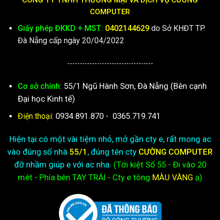
CÔNG TY TNHH THƯƠNG MẠI VÀ DỊCH VỤ CƯỜNG
COMPUTER
Giấy phép ĐKKD + MST:
0402144629
do Sở KHĐT TP.
Đà Nẵng cấp ngày 20/04/2022
-----------------------------------
55/1 Ngũ Hành Sơn, Đà Nẵng (Bên cạnh
Cơ sở chính:
Đại học Kinh tế)
0934.891.870
-
0365.719.741
Điện thoại:
Hiện tại có một vài tiệm nhỏ, mở gần cty e, rất mong ac
vào đúng số nhà
55/1
, đúng tên cty
CƯỜNG COMPUTER
đỡ nhầm giúp e với ac nha.
(Tới kiệt
Số 55 - Đi vào 20
mét - Phía bên TAY TRÁI - Cty e
tông
MÀU VÀNG
ạ)