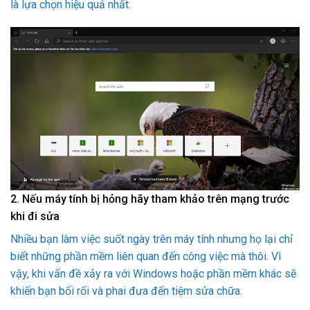
là lựa chọn hiệu quả nhất.
2. Nếu máy tính bị hỏng hãy tham khảo trên mạng trước
khi đi sửa
Nhiều bạn làm việc suốt ngày trên máy tính nhưng họ lại chỉ
biết những phần mềm liên quan đến công việc mà thôi. Vì
vậy, khi vấn đề xảy ra với Windows hoặc phần mềm khác sẽ
khiến bạn bối rối và phai đưa đến tiệm sửa chữa.