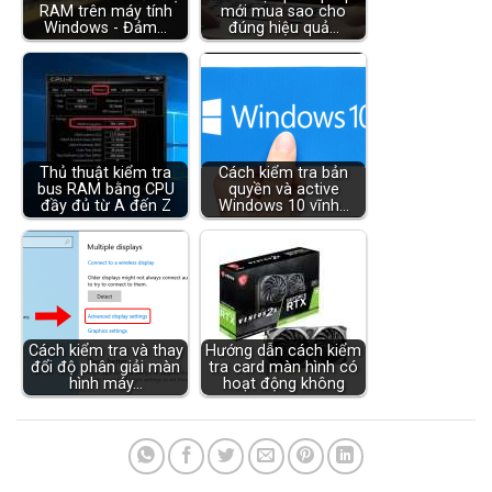
RAM trên máy tính
mới mua sao cho
Windows - Đảm…
đúng hiệu quả…
Thủ thuật kiểm tra
Cách kiểm tra bản
bus RAM bằng CPU
quyền và active
đầy đủ từ A đến Z
Windows 10 vĩnh…
Cách kiểm tra và thay
Hướng dẫn cách kiểm
đổi độ phân giải màn
tra card màn hình có
hình máy…
hoạt động không