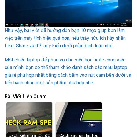
Như vậy, bài viết đã hướng dẫn bạn 10 mẹo giúp bạn làm
việc trên máy tính hiệu quả hơn, nếu thấy hữu ích hãy nhấn
Like, Share và để lại ý kiến dưới phần bình luận nhé.
Một chiếc laptop để phục vụ cho việc học hoặc công việc
của mình, bạn có thể tham khảo danh sách các mẫu laptop
giá rẻ phù hợp nhất bằng cách bấm vào nút cam bên dưới và
tiến hành chọn một sản phẩm phù hợp nhé.
Bài Viết Liên Quan:
Cách kiểm tra tốc độ
Cách sạc pin laptop