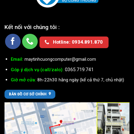
Kết nối với chúng tôi :
Hotline: 0934.891.870
Email:
maytinhcuongcomputer@gmail.com
0365.719.741
Góp ý dịch vụ (call/zalo):
Giờ mở cửa:
8h-22h30 hằng ngày (kể cả thứ 7, chủ nhật)
BẢN ĐỒ CƠ SỞ CHÍNH