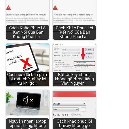
Cách Khắc Phục Lỗi
Cách Khắc Phục Lỗi
"Kết Nối Của Bạn
"Kết Nối Của Bạn
Không Phải Là…
Không Phải Là…
Cách sửa lỗi bàn phím
Bật Unikey nhưng
bị mất chữ, nhảy ký
không gõ được tiếng
tự khi gõ…
Việt: Nguyên…
Nguyên nhân laptop
Cách khắc phục lỗi
bị mất tiếng, không
Unikey không gõ