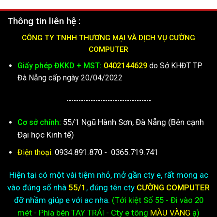
Thông tin liên hệ :
CÔNG TY TNHH THƯƠNG MẠI VÀ DỊCH VỤ CƯỜNG
COMPUTER
Giấy phép ĐKKD + MST:
0402144629
do Sở KHĐT TP.
Đà Nẵng cấp ngày 20/04/2022
-----------------------------------
55/1 Ngũ Hành Sơn, Đà Nẵng (Bên cạnh
Cơ sở chính:
Đại học Kinh tế)
0934.891.870
-
0365.719.741
Điện thoại:
Hiện tại có một vài tiệm nhỏ, mở gần cty e, rất mong ac
vào đúng số nhà
55/1
, đúng tên cty
CƯỜNG COMPUTER
đỡ nhầm giúp e với ac nha.
(Tới kiệt
Số 55 - Đi vào 20
mét - Phía bên TAY TRÁI - Cty e
tông
MÀU VÀNG
ạ)