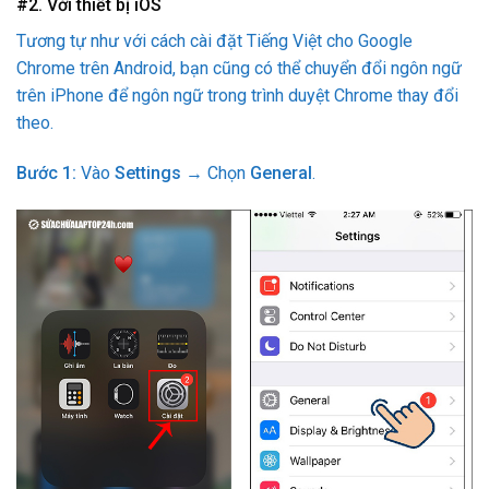
#2. Với thiết bị iOS
Tương tự như với cách cài đặt Tiếng Việt cho Google
Chrome trên Android, bạn cũng có thể chuyển đổi ngôn ngữ
trên iPhone để ngôn ngữ trong trình duyệt Chrome thay đổi
theo.
Bước 1:
Vào
Settings
→ Chọn
General
.