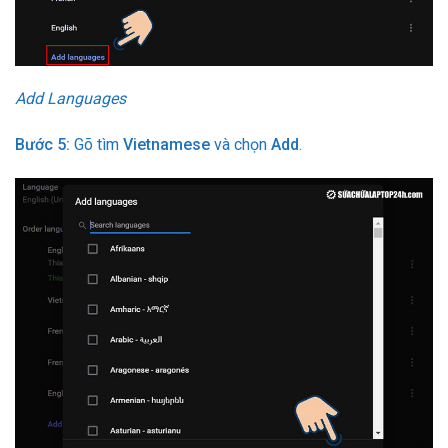
Add Languages
Bước 5:
Gõ tìm
Vietnamese
và chọn
Add
.