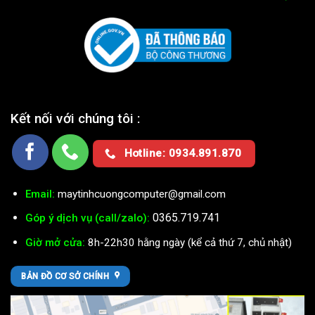
Kết nối với chúng tôi :
Hotline: 0934.891.870
Email:
maytinhcuongcomputer@gmail.com
0365.719.741
Góp ý dịch vụ (call/zalo):
Giờ mở cửa:
8h-22h30 hằng ngày (kể cả thứ 7, chủ nhật)
BẢN ĐỒ CƠ SỞ CHÍNH