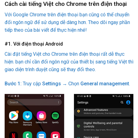
Cách cài tiếng Việt cho Chrome trên điện thoại
Với Google Chrome trên điện thoại bạn cũng có thể chuyển
đổi ngôn ngữ để sử dụng dễ dàng hơn. Theo dõi ngay phần
tiếp theo của bài viết để thực hiện nhé!
#1. Với điện thoại Android
Cài đặt tiếng Việt cho Chrome trên điện thoại rất dễ thực
hiện. bạn chỉ cần đổi ngôn ngữ của thiết bị sang tiếng Việt thì
giao diện trình duyệt cũng sẽ thay đổi theo.
Bước 1:
Truy cập
Settings
→ Chọn
General management
.