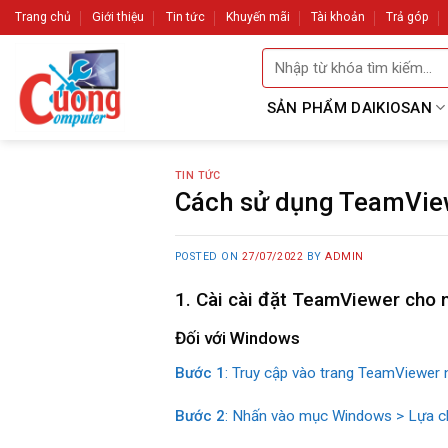
Skip
Trang chủ
Giới thiệu
Tin tức
Khuyến mãi
Tài khoản
Trả góp
to
Tìm
content
kiếm:
SẢN PHẨM DAIKIOSAN
TIN TỨC
Cách sử dụng TeamViewe
POSTED ON
27/07/2022
BY
ADMIN
1. Cài cài đặt TeamViewer cho 
Đối với Windows
Bước 1
: Truy cập vào trang TeamViewer n
Bước 2
: Nhấn vào mục Windows > Lựa ch