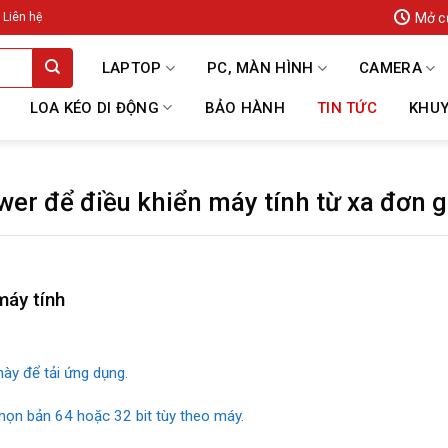
Mở c
Liên hệ
LAPTOP
PC, MÀN HÌNH
CAMERA
LOA KÉO DI ĐỘNG
BẢO HÀNH
TIN TỨC
KHUY
r để điều khiển máy tính từ xa đơn g
máy tính
ày để tải ứng dụng.
ọn bản 64 hoặc 32 bit tùy theo máy.