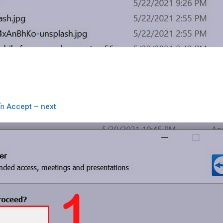
ấn
Accept – next
.