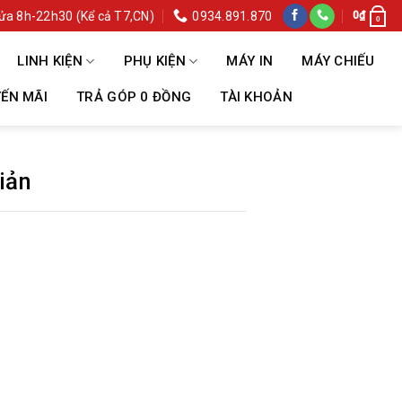
ửa 8h-22h30 (Kể cả T7,CN)
0934.891.870
0
₫
0
LINH KIỆN
PHỤ KIỆN
MÁY IN
MÁY CHIẾU
ẾN MÃI
TRẢ GÓP 0 ĐỒNG
TÀI KHOẢN
iản