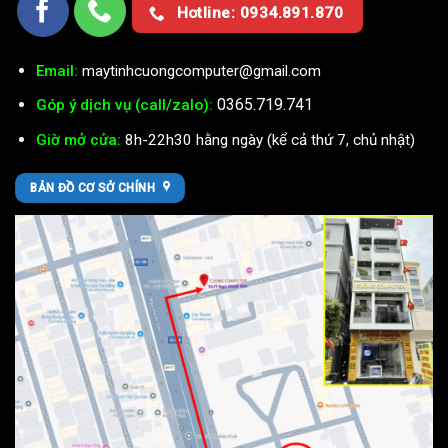
Hotline: 0934.891.870
Email:
maytinhcuongcomputer@gmail.com
0365.719.741
Góp ý dịch vụ (call/zalo):
Giờ mở cửa:
8h-22h30 hằng ngày (kể cả thứ 7, chủ nhật)
BẢN ĐỒ CƠ SỞ CHÍNH