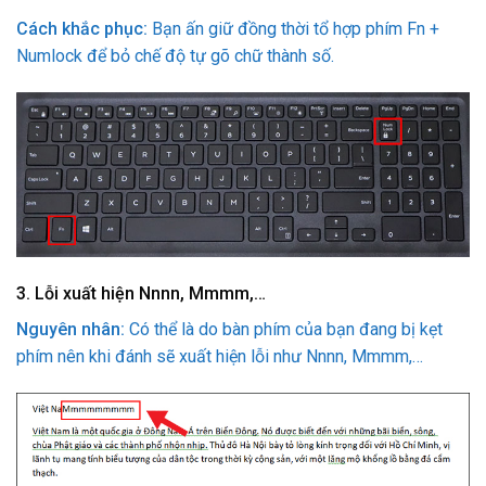
Cách khắc phục:
Bạn ấn giữ đồng thời tổ hợp phím Fn +
Numlock để bỏ chế độ tự gõ chữ thành số.
3.
Lỗi xuất hiện Nnnn, Mmmm,…
Nguyên nhân:
Có thể là do bàn phím của bạn đang bị kẹt
phím nên khi đánh sẽ xuất hiện lỗi như Nnnn, Mmmm,…