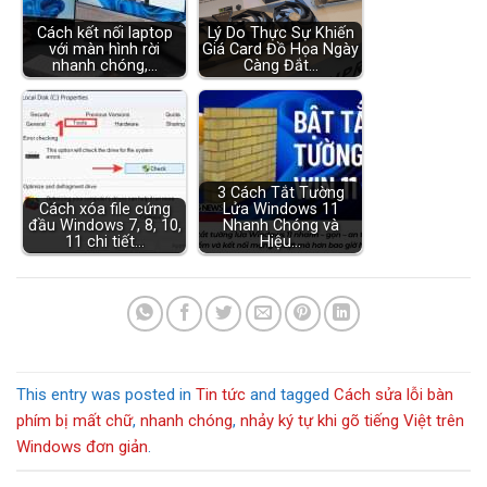
Cách kết nối laptop
Lý Do Thực Sự Khiến
với màn hình rời
Giá Card Đồ Họa Ngày
nhanh chóng,…
Càng Đắt…
3 Cách Tắt Tường
Cách xóa file cứng
Lửa Windows 11
đầu Windows 7, 8, 10,
Nhanh Chóng và
11 chi tiết…
Hiệu…
This entry was posted in
Tin tức
and tagged
Cách sửa lỗi bàn
phím bị mất chữ
,
nhanh chóng
,
nhảy ký tự khi gõ tiếng Việt trên
Windows đơn giản
.