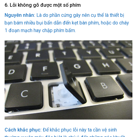
6.
Lỗi không gõ được một số phím
Nguyên nhân:
Là do phần cứng gây nên cụ thể là thiết bị
bạn bám nhiều bụi bẩn dẫn đến kẹt bàn phím, hoặc do cháy
1 đoạn mạch hay chập phím bấm.
Cách khắc phục:
Để khắc phục lỗi này ta cần vệ sinh