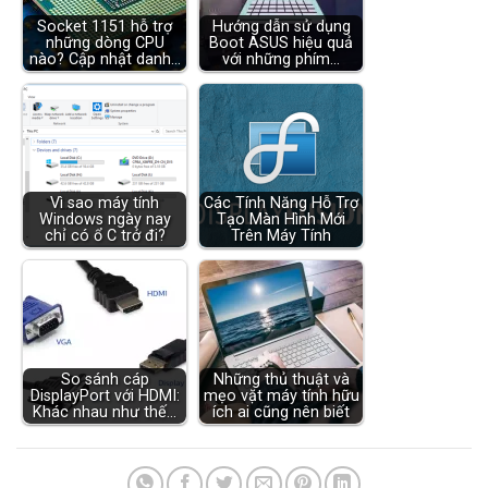
Socket 1151 hỗ trợ
Hướng dẫn sử dụng
những dòng CPU
Boot ASUS hiệu quả
nào? Cập nhật danh…
với những phím…
Vì sao máy tính
Các Tính Năng Hỗ Trợ
Windows ngày nay
Tạo Màn Hình Mới
chỉ có ổ C trở đi?
Trên Máy Tính
So sánh cáp
Những thủ thuật và
DisplayPort với HDMI:
mẹo vặt máy tính hữu
Khác nhau như thế…
ích ai cũng nên biết