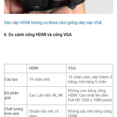
Dây cáp HDMI không có khóa cắm giống dây cáp VGA
6. So sánh cổng HDMI và cổng VGA
HDMI
VGA
15 chân cắm, xếp thành 3
Cấu tạo
19 chân nhỏ
hàng, mỗi hàng 5 chân
Không cao bằng cổng
Độ phân
Cao: Lên đến 4K, 8K
HDMI. Cao nhất lên đến
giải
Full-HD 1920 x 1080 pixels
Chất lượng
Chuẩn sắc nét, rõ
Không sắc nét bằng cổng
hình ảnh
ràng
HDMI