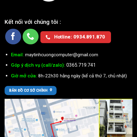
Kết nối với chúng tôi :
Hotline: 0934.891.870
Email:
maytinhcuongcomputer@gmail.com
0365.719.741
Góp ý dịch vụ (call/zalo):
Giờ mở cửa:
8h-22h30 hằng ngày (kể cả thứ 7, chủ nhật)
BẢN ĐỒ CƠ SỞ CHÍNH