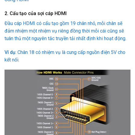
2. Cấu tạo của sợi cáp HDMI
Đầu cáp HDMI có cấu tạo gồm 19 chân nhỏ, mỗi chân sẽ
đảm nhiệm một nhiệm vụ riêng đồng thời mỗi cái cũng sẽ
tuân thủ một nguyên tắc truyền tải nhất định khi hoạt động.
Ví dụ
: Chân 18 có nhiệm vụ là cung cấp nguồn điện 5V cho
kết nối.