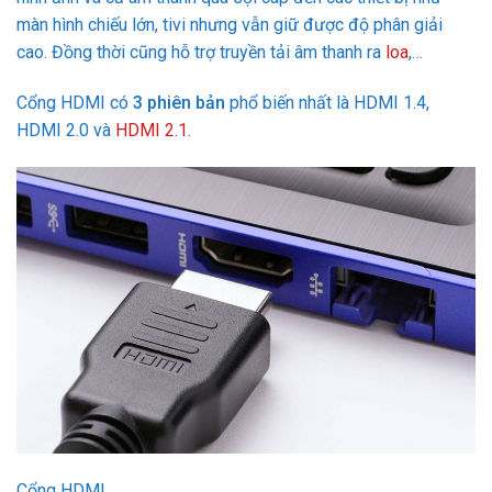
màn hình chiếu lớn, tivi nhưng vẫn giữ được độ phân giải
cao. Đồng thời cũng hỗ trợ truyền tải âm thanh ra
loa
,…
Cổng HDMI có
3 phiên bản
phổ biến nhất là HDMI 1.4,
HDMI 2.0 và
HDMI 2.1
.
Cổng HDMI