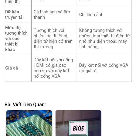
hiển thị
Dữ liệu
Cả hình ảnh và âm
Chỉ hình ảnh
truyền tải
thanh
Mức độ
Tương thích với
Không tương thích với
tương thích
nhiều loại thiết bị
những loại thiết bị điện tử
với các
điện tử hiện có trên
nhỏ như điện thoại, máy
thiết bị
thị trường
tính bảng,…
khác
Dây kết nối với cổng
HDMI có giá cao
Dây kết nối với cổng VGA
Giá cả
hơn so với dây kết
có giá rẻ
nối cổng VGA
Bài Viết Liên Quan: