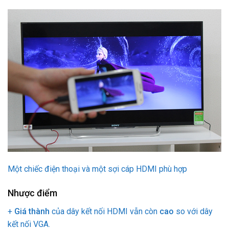
Một chiếc điện thoại và một sợi cáp HDMI phù hợp
Nhược điểm
+
Giá thành
của dây kết nối HDMI vẫn còn
cao
so với dây
kết nối VGA.