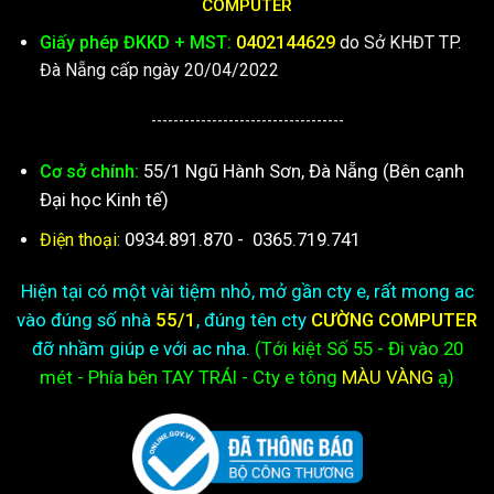
COMPUTER
Giấy phép ĐKKD + MST:
0402144629
do Sở KHĐT TP.
Đà Nẵng cấp ngày 20/04/2022
-----------------------------------
55/1 Ngũ Hành Sơn, Đà Nẵng (Bên cạnh
Cơ sở chính:
Đại học Kinh tế)
0934.891.870
-
0365.719.741
Điện thoại:
Hiện tại có một vài tiệm nhỏ, mở gần cty e, rất mong ac
vào đúng số nhà
55/1
, đúng tên cty
CƯỜNG COMPUTER
đỡ nhầm giúp e với ac nha.
(Tới kiệt
Số 55 - Đi vào 20
mét - Phía bên TAY TRÁI - Cty e
tông
MÀU VÀNG
ạ)