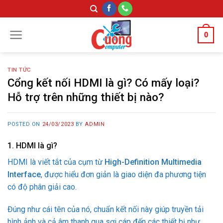
Skip
to
content
0
TIN TỨC
Cổng kết nối HDMI là gì? Có mấy loại?
Hỗ trợ trên những thiết bị nào?
POSTED ON
24/03/2023
BY
ADMIN
1. HDMI là gì?
HDMI là viết tắt của cụm từ
High-Definition Multimedia
Interface
, được hiểu đơn giản là giao diện đa phương tiện
có độ phân giải cao.
Đúng như cái tên của nó, chuẩn kết nối này giúp truyền tải
hình ảnh và cả âm thanh qua sợi cáp đến các thiết bị như