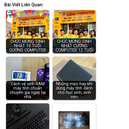
Bài Viết Liên Quan:
CHÚC MỪNG SINH
CHÚC MỪNG SINH
NHẬT 10 TUỔI
NHẬT CƯỜNG
CƯỜNG COMPUTER
COMPUTER 12 TUỔI
Cách vệ sinh RAM
Những mẹo hay khi
máy tính chuẩn
dùng máy tính dành
chuyên gia ngay tại
cho học sinh, sinh
nhà
viên