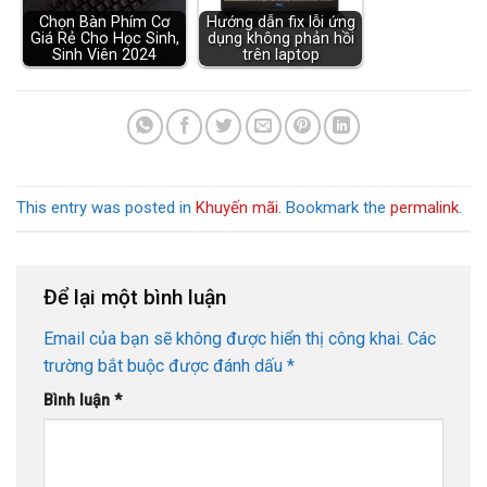
Chọn Bàn Phím Cơ
Hướng dẫn fix lỗi ứng
Giá Rẻ Cho Học Sinh,
dụng không phản hồi
Sinh Viên 2024
trên laptop
This entry was posted in
Khuyến mãi
. Bookmark the
permalink
.
Để lại một bình luận
Email của bạn sẽ không được hiển thị công khai.
Các
trường bắt buộc được đánh dấu
*
Bình luận
*