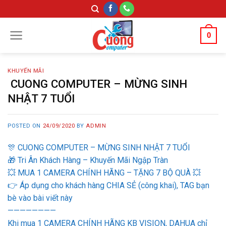
Skip
to
content
0
KHUYẾN MÃI
CUONG COMPUTER – MỪNG SINH
NHẬT 7 TUỔI
POSTED ON
24/09/2020
BY
ADMIN
🎊
CUONG COMPUTER – MỪNG SINH NHẬT 7 TUỔI
🎁
Tri Ân Khách Hàng – Khuyến Mãi Ngập Tràn
💥
MUA 1 CAMERA CHÍNH HÃNG – TẶNG 7 BỘ QUÀ
💥
👉
Áp dụng cho khách hàng CHIA SẺ (công khai), TAG bạn
bè vào bài viết này
————————
Khi mua 1 CAMERA CHÍNH HÃNG KB VISION, DAHUA chỉ