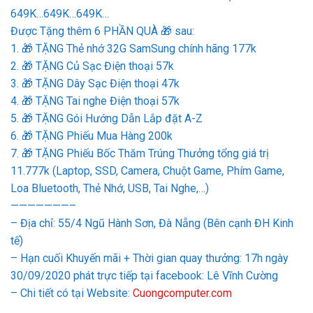
649K…649K…649K…
Được Tặng thêm 6 PHẦN QUÀ
🎁
sau:
1.
🎁
TẶNG Thẻ nhớ 32G SamSung chính hãng 177k
2.
🎁
TẶNG Củ Sạc Điện thoại 57k
3.
🎁
TẶNG Dây Sạc Điện thoại 47k
4.
🎁
TẶNG Tai nghe Điện thoại 57k
5.
🎁
TẶNG Gói Hướng Dẫn Lắp đặt A-Z
6.
🎁
TẶNG Phiếu Mua Hàng 200k
7.
🎁
TẶNG Phiếu Bốc Thăm Trúng Thưởng tổng giá trị
11.777k (Laptop, SSD, Camera, Chuột Game, Phím Game,
Loa Bluetooth, Thẻ Nhớ, USB, Tai Nghe,…)
———————–
– Địa chỉ: 55/4 Ngũ Hành Sơn, Đà Nẵng (Bên cạnh ĐH Kinh
tế)
– Hạn cuối Khuyến mãi + Thời gian quay thưởng: 17h ngày
30/09/2020 phát trực tiếp tại facebook: Lê Vĩnh Cường
– Chi tiết có tại Website:
Cuongcomputer.com