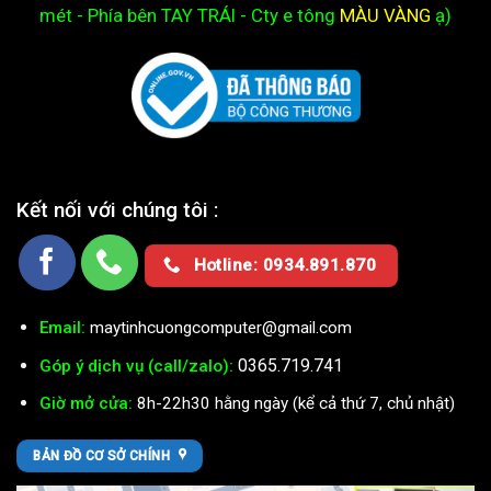
mét - Phía bên TAY TRÁI - Cty e
tông
MÀU VÀNG
ạ)
Kết nối với chúng tôi :
Hotline: 0934.891.870
Email:
maytinhcuongcomputer@gmail.com
0365.719.741
Góp ý dịch vụ (call/zalo):
Giờ mở cửa:
8h-22h30 hằng ngày (kể cả thứ 7, chủ nhật)
BẢN ĐỒ CƠ SỞ CHÍNH