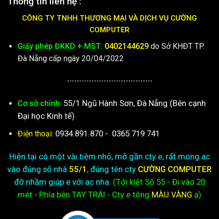
Thông tin liên hệ :
CÔNG TY TNHH THƯƠNG MẠI VÀ DỊCH VỤ CƯỜNG
COMPUTER
Giấy phép ĐKKD + MST:
0402144629
do Sở KHĐT TP.
Đà Nẵng cấp ngày 20/04/2022
-----------------------------------
55/1 Ngũ Hành Sơn, Đà Nẵng (Bên cạnh
Cơ sở chính:
Đại học Kinh tế)
0934.891.870
-
0365.719.741
Điện thoại:
Hiện tại có một vài tiệm nhỏ, mở gần cty e, rất mong ac
vào đúng số nhà
55/1
, đúng tên cty
CƯỜNG COMPUTER
đỡ nhầm giúp e với ac nha.
(Tới kiệt
Số 55 - Đi vào 20
mét - Phía bên TAY TRÁI - Cty e
tông
MÀU VÀNG
ạ)