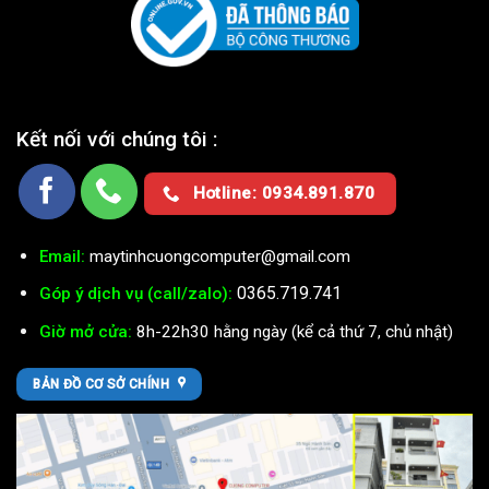
Kết nối với chúng tôi :
Hotline: 0934.891.870
Email:
maytinhcuongcomputer@gmail.com
0365.719.741
Góp ý dịch vụ (call/zalo):
Giờ mở cửa:
8h-22h30 hằng ngày (kể cả thứ 7, chủ nhật)
BẢN ĐỒ CƠ SỞ CHÍNH