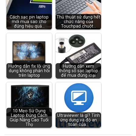
Cách sạc pin laptop
Thủ thuật sử dụng hết
mới mua sao cho
chức năng của
đúng hiệu quả…
Touchpad chuột…
Hướng dẫn fix lỗi ứng
Hướng dẫn xem
dụng không phản hồi
thông số sạc laptop
trên laptop
để mua đúng loại
10 Mẹo Sử Dụng
Laptop Đúng Cách
Ultraviewer là gì? Tính
Giúp Nâng Cao Tuổi
ứng dụng và độ an
Thọ
toàn của…