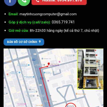
Hotline: 0934.891.870
Email:
maytinhcuongcomputer@gmail.com
0365.719.741
Góp ý dịch vụ (call/zalo):
Giờ mở cửa:
8h-22h30 hằng ngày (kể cả thứ 7, chủ nhật)
BẢN ĐỒ CƠ SỞ CHÍNH