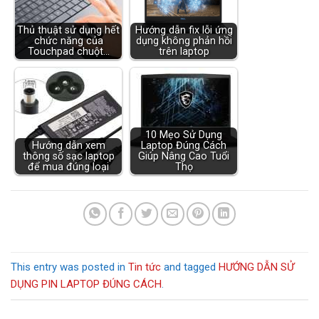
Thủ thuật sử dụng hết
Hướng dẫn fix lỗi ứng
chức năng của
dụng không phản hồi
Touchpad chuột…
trên laptop
10 Mẹo Sử Dụng
Hướng dẫn xem
Laptop Đúng Cách
thông số sạc laptop
Giúp Nâng Cao Tuổi
để mua đúng loại
Thọ
This entry was posted in
Tin tức
and tagged
HƯỚNG DẪN SỬ
DỤNG PIN LAPTOP ĐÚNG CÁCH
.