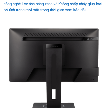
công nghệ Lọc ánh sáng xanh và Không nhấp nháy giúp loại
bỏ tình trạng mỏi mắt trong thời gian xem kéo dài.