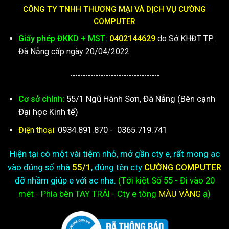
CÔNG TY TNHH THƯƠNG MẠI VÀ DỊCH VỤ CƯỜNG
COMPUTER
Giấy phép ĐKKD + MST:
0402144629
do Sở KHĐT TP.
Đà Nẵng cấp ngày 20/04/2022
-----------------------------------
55/1 Ngũ Hành Sơn, Đà Nẵng (Bên cạnh
Cơ sở chính:
Đại học Kinh tế)
0934.891.870
-
0365.719.741
Điện thoại:
Hiện tại có một vài tiệm nhỏ, mở gần cty e, rất mong ac
vào đúng số nhà
55/1
, đúng tên cty
CƯỜNG COMPUTER
đỡ nhầm giúp e với ac nha.
(Tới kiệt
Số 55 - Đi vào 20
mét - Phía bên TAY TRÁI - Cty e
tông
MÀU VÀNG
ạ)