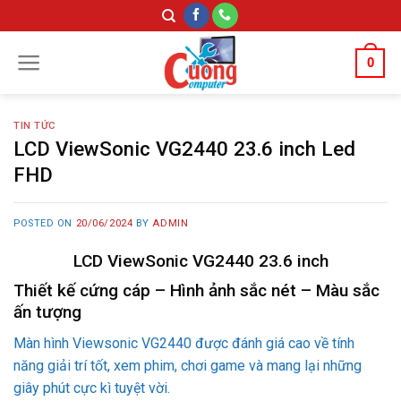
Skip
to
content
0
TIN TỨC
LCD ViewSonic VG2440 23.6 inch Led
FHD
POSTED ON
20/06/2024
BY
ADMIN
LCD ViewSonic VG2440 23.6 inch
Thiết kế cứng cáp – Hình ảnh sắc nét – Màu sắc
ấn tượng
Màn hình Viewsonic VG2440 được đánh giá cao về tính
năng giải trí tốt, xem phim, chơi game và mang lại những
giây phút cực kì tuyệt vời.