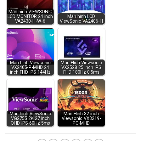
Màn hình VIEWSONIC
LCD MONITOR 24 inch
Màn hình LCD
VA2430-H-W-6
ViewSonic VA2406-H
Màn hình Viewsonic
Màn Hình Viewsonic
VX2405-P-MHD 24
VX2528 25 inch IPS
inch FHD IPS 144Hz
FHD 180Hz 0.5ms
Màn hình ViewSonic
Màn Hình 32 inch
VG2755 2K 27 inch
Viewsonic VX3219-
QHD IPS 60Hz 5ms
PC-MHD