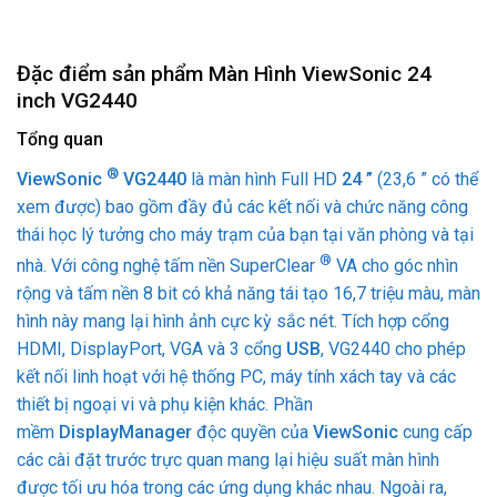
Đặc điểm sản phẩm Màn Hình ViewSonic 24
inch VG2440
Tổng quan
®
ViewSonic
VG2440
là màn hình Full HD
24 ”
(23,6 ” có thể
xem được) bao gồm đầy đủ các kết nối và chức năng công
thái học lý tưởng cho máy trạm của bạn tại văn phòng và tại
®
nhà. Với công nghệ tấm nền SuperClear
VA cho góc nhìn
rộng và tấm nền 8 bit có khả năng tái tạo 16,7 triệu màu, màn
hình này mang lại hình ảnh cực kỳ sắc nét. Tích hợp cổng
HDMI, DisplayPort, VGA và 3 cổng
USB
, VG2440 cho phép
kết nối linh hoạt với hệ thống PC, máy tính xách tay và các
thiết bị ngoại vi và phụ kiện khác. Phần
mềm
DisplayManager
độc quyền của
ViewSonic
cung cấp
các cài đặt trước trực quan mang lại hiệu suất màn hình
được tối ưu hóa trong các ứng dụng khác nhau. Ngoài ra,