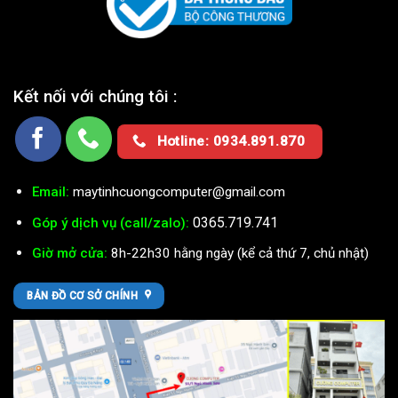
Kết nối với chúng tôi :
Hotline: 0934.891.870
Email:
maytinhcuongcomputer@gmail.com
0365.719.741
Góp ý dịch vụ (call/zalo):
Giờ mở cửa:
8h-22h30 hằng ngày (kể cả thứ 7, chủ nhật)
BẢN ĐỒ CƠ SỞ CHÍNH