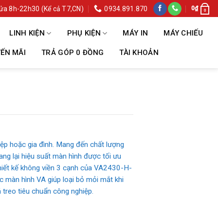
ửa 8h-22h30 (Kể cả T7,CN)
0934.891.870
0
₫
0
LINH KIỆN
PHỤ KIỆN
MÁY IN
MÁY CHIẾU
ẾN MÃI
TRẢ GÓP 0 ĐỒNG
TÀI KHOẢN
p hoặc gia đình. Mang đến chất lượng
ng lại hiệu suất màn hình được tối ưu
Thiết kế không viền 3 cạnh của VA2430-H-
c màn hình VA giúp loại bỏ mỏi mắt khi
 treo tiêu chuẩn công nghiệp.