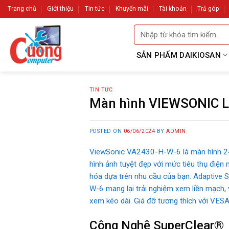
Skip
Trang chủ
Giới thiệu
Tin tức
Khuyến mãi
Tài khoản
Trả góp
to
Tìm
content
kiếm:
SẢN PHẨM DAIKIOSAN
TIN TỨC
Màn hình VIEWSONIC 
POSTED ON
06/06/2024
BY
ADMIN
ViewSonic VA2430-H-W-6 là màn hình 24 
hình ảnh tuyệt đẹp với mức tiêu thụ điện
hóa dựa trên nhu cầu của bạn. Adaptive S
W-6 mang lại trải nghiệm xem liền mạch, 
xem kéo dài. Giá đỡ tương thích với VESA 
Công Nghệ SuperClear®