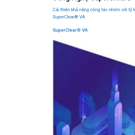
Cải thiện khả năng cộng tác nhóm với tỷ 
SuperClear® VA.
SuperClear® VA