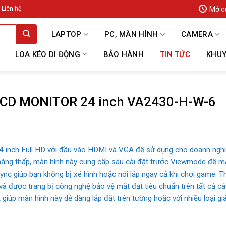
Mở c
Liên hệ
LAPTOP
PC, MÀN HÌNH
CAMERA
LOA KÉO DI ĐỘNG
BẢO HÀNH
TIN TỨC
KHUY
LCD MONITOR 24 inch VA2430-H-W-6
inch Full HD với đầu vào HDMI và VGA để sử dụng cho doanh nghiệ
 năng thấp, màn hình này cung cấp sáu cài đặt trước Viewmode để ma
ync giúp bạn không bị xé hình hoặc nói lắp ngay cả khi chơi game. 
và được trang bị công nghệ bảo vệ mắt đạt tiêu chuẩn trên tất cả cá
giúp màn hình này dễ dàng lắp đặt trên tường hoặc với nhiều loại giá