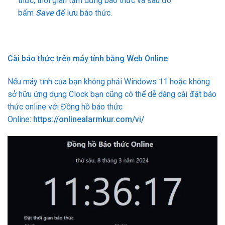
thức, thời gian tạm dừng báo thức và sau đó
bấm
Save
để lưu báo thức.
Cài báo thức trên máy tính bằng Web Online
Nếu máy tính của bạn không phải Windows 11 hoặc không
sở hữu ứng dụng Clock bạn cũng có thể dễ dàng cài đặt báo
thức online với Đồng hồ báo thức
Online:
https://onlinealarmkur.com/vi/