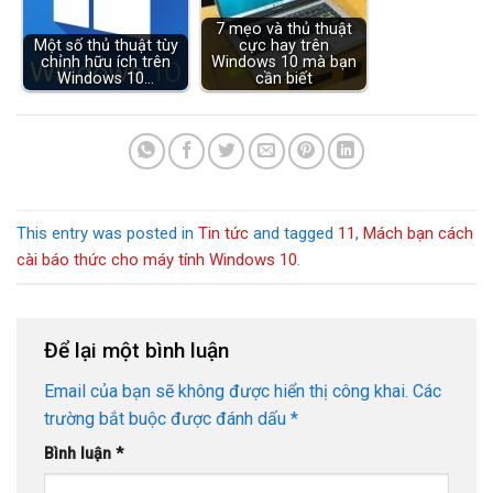
7 mẹo và thủ thuật
Một số thủ thuật tùy
cực hay trên
chỉnh hữu ích trên
Windows 10 mà bạn
Windows 10…
cần biết
This entry was posted in
Tin tức
and tagged
11
,
Mách bạn cách
cài báo thức cho máy tính Windows 10
.
Để lại một bình luận
Email của bạn sẽ không được hiển thị công khai.
Các
trường bắt buộc được đánh dấu
*
Bình luận
*