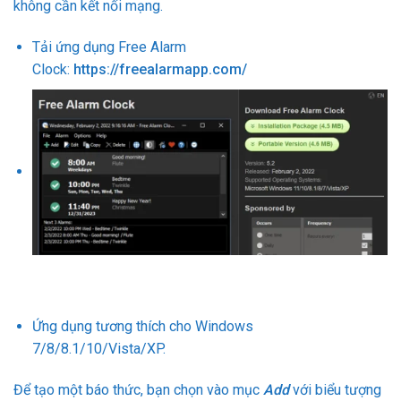
không cần kết nối mạng.
Tải ứng dụng Free Alarm
Clock:
https://freealarmapp.com/
Ứng dụng tương thích cho Windows
7/8/8.1/10/Vista/XP.
Để tạo một báo thức, bạn chọn vào mục
Add
với biểu tượng