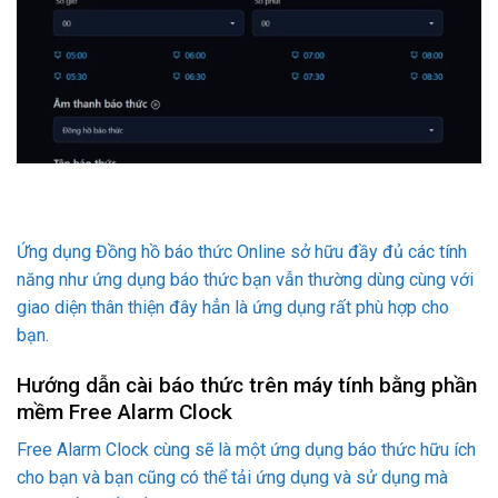
Ứng dụng Đồng hồ báo thức Online sở hữu đầy đủ các tính
năng như ứng dụng báo thức bạn vẫn thường dùng cùng với
giao diện thân thiện đây hẳn là ứng dụng rất phù hợp cho
bạn.
Hướng dẫn cài báo thức trên máy tính bằng phần
mềm Free Alarm Clock
Free Alarm Clock cùng sẽ là một ứng dụng báo thức hữu ích
cho bạn và bạn cũng có thể tải ứng dụng và sử dụng mà