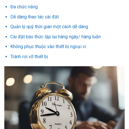
Đa chức năng
Dễ dàng thao tác cài đặt
Quản lý quỹ thời gian một cách dễ dàng
Cài đặt báo thức lặp lại hàng ngày/ hàng tuần
Không phục thuộc vào thiết bị ngoại vi
Tránh rơi vỡ thiết bị