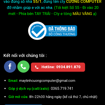
vào đúng số nhà
55/1
, đúng tên cty
CƯỜNG COMPUTER
đỡ nhầm giúp e với ac nha.
(Tới kiệt
Số 55 - Đi vào 20
mét - Phía bên TAY TRÁI - Cty e
tông
MÀU VÀNG
ạ)
Kết nối với chúng tôi :
Hotline: 0934.891.870
Email:
maytinhcuongcomputer@gmail.com
0365.719.741
Góp ý dịch vụ (call/zalo):
Giờ mở cửa:
8h-22h30 hằng ngày (kể cả thứ 7, chủ nhật)