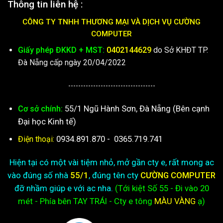
Thông tin liên hệ :
CÔNG TY TNHH THƯƠNG MẠI VÀ DỊCH VỤ CƯỜNG
COMPUTER
Giấy phép ĐKKD + MST:
0402144629
do Sở KHĐT TP.
Đà Nẵng cấp ngày 20/04/2022
-----------------------------------
55/1 Ngũ Hành Sơn, Đà Nẵng (Bên cạnh
Cơ sở chính:
Đại học Kinh tế)
0934.891.870
-
0365.719.741
Điện thoại:
Hiện tại có một vài tiệm nhỏ, mở gần cty e, rất mong ac
vào đúng số nhà
55/1
, đúng tên cty
CƯỜNG COMPUTER
đỡ nhầm giúp e với ac nha.
(Tới kiệt
Số 55 - Đi vào 20
mét - Phía bên TAY TRÁI - Cty e
tông
MÀU VÀNG
ạ)