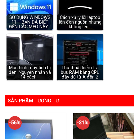
SỬ DỤNG WINDOWS
Cách xử lý lỗi laptop
11 – BẠN ĐÃ BIẾT
lên đèn nguồn nhưng
ĐẾN CÁC MẸO NÀY…
không lên…
Màn hình máy tính bị
Thủ thuật kiểm tra
đen: Nguyên nhân và
bus RAM bằng CPU
14 cách…
đầy đủ từ A đến Z
SẢN PHẨM TƯƠNG TỰ
-56%
-31%