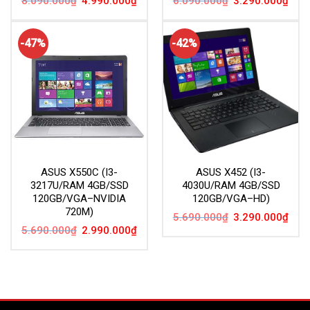
8.090.000
₫
4.990.000
₫
6.090.000
₫
3.290.000
₫
gốc
hiện
gốc
hiện
là:
tại
là:
tại
8.090.000₫.
là:
6.090.000₫.
là:
4.990.000₫.
3.29
-47%
-42%
ASUS X550C (I3-
ASUS X452 (I3-
3217U/RAM 4GB/SSD
4030U/RAM 4GB/SSD
120GB/VGA–NVIDIA
120GB/VGA–HD)
720M)
Giá
Giá
5.690.000
₫
3.290.000
₫
gốc
hiện
Giá
Giá
5.690.000
₫
2.990.000
₫
là:
tại
gốc
hiện
5.690.000₫.
là:
là:
tại
3.29
5.690.000₫.
là:
2.990.000₫.