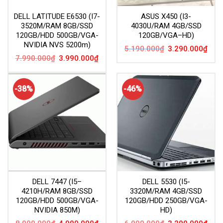
DELL LATITUDE E6530 (I7-
ASUS X450 (I3-
3520M/RAM 8GB/SSD
4030U/RAM 4GB/SSD
120GB/HDD 500GB/VGA-
120GB/VGA–HD)
NVIDIA NVS 5200m)
Giá
Giá
5.190.000
₫
3.290.000
₫
gốc
hiện
Giá
Giá
7.990.000
₫
3.990.000
₫
là:
tại
gốc
hiện
5.190.000₫.
là:
là:
tại
3.29
7.990.000₫.
là:
3.990.000₫.
-38%
-46%
DELL 7447 (I5–
DELL 5530 (I5-
4210H/RAM 8GB/SSD
3320M/RAM 4GB/SSD
120GB/HDD 500GB/VGA-
120GB/HDD 250GB/VGA-
NVIDIA 850M)
HD)
Giá
Giá
Giá
Giá