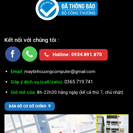
Kết nối với chúng tôi :
Hotline: 0934.891.870
Email:
maytinhcuongcomputer@gmail.com
0365.719.741
Góp ý dịch vụ (call/zalo):
Giờ mở cửa:
8h-22h30 hằng ngày (kể cả thứ 7, chủ nhật)
BẢN ĐỒ CƠ SỞ CHÍNH