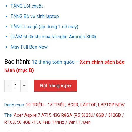
TẶNG Lót chuột
TẶNG Bộ vệ sinh laptop
TẶNG Loa gỗ (áp dụng 1 số máy)
GIẢM 600k khi mua tai nghe Airpods 800k
Máy Full Box New
Bảo hành:
12 tháng toàn quốc –
Xem chính sách bảo
hành (mục B)
Acer Aspire 7 A715 43G R8GA (R5 5625U/ 8GB / 512GB / RTX3050
Đặt hàng ngay
Danh mục:
10 TRIỆU - 15 TRIỆU
,
ACER
,
LAPTOP
,
LAPTOP NEW
Thẻ:
Acer Aspire 7 A715 43G R8GA (R5 5625U/ 8GB / 512GB /
RTX3050 4GB /15.6 FHD 144Hz / Win11 /Đen