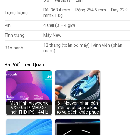
3.0 – Wireless – Lan
Dài 363.4 mm – Rộng 254.5 mm – Dày 22.9
Trọng lượng
mm
2.1 kg
Pin
4 Cell (3 – 4 giờ)
Tình trạng
Máy New
12 tháng (toàn bộ máy) | vĩnh viễn (phần
Bảo hành
mềm)
Bài Viết Liên Quan:
Màn hình Viewsonic
6+ Nguyên nhân dân
VX2405-P-MHD 24
đến quạt laptop kêu
inch FHD IPS 144Hz
to và cách khắc phục