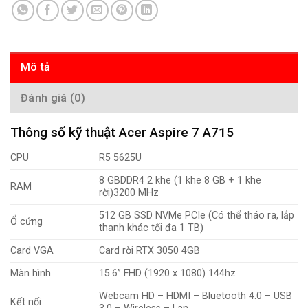
Mô tả
Đánh giá (0)
Thông số kỹ thuật Acer Aspire 7 A715
CPU
R5 5625U
8 GB
DDR4 2 khe (1 khe 8 GB + 1 khe
RAM
rời)
3200 MHz
512 GB SSD NVMe PCIe (Có thể tháo ra, lắp
Ổ cứng
thanh khác tối đa 1 TB)
Card VGA
Card rời
RTX 3050 4GB
Màn hình
15.6” FHD (1920 x 1080) 144hz
Webcam HD – HDMI – Bluetooth 4.0 – USB
Kết nối