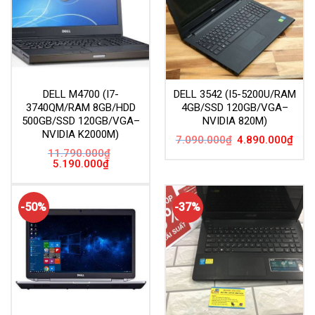
DELL M4700 (I7-
DELL 3542 (I5-5200U/RAM
3740QM/RAM 8GB/HDD
4GB/SSD 120GB/VGA–
500GB/SSD 120GB/VGA–
NVIDIA 820M)
NVIDIA K2000M)
Giá
Giá
7.090.000
₫
4.890.000
₫
gốc
hiện
11.790.000
₫
là:
tại
Giá
Giá
5.190.000
₫
7.090.000₫.
là:
gốc
hiện
4.89
là:
tại
11.790.000₫.
là:
5.190.000₫.
-50%
-37%