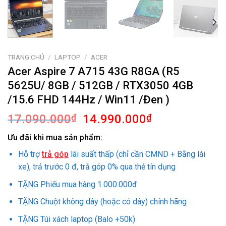
TRANG CHỦ
/
LAPTOP
/
ACER
Acer Aspire 7 A715 43G R8GA (R5
5625U/ 8GB / 512GB / RTX3050 4GB
/15.6 FHD 144Hz / Win11 /Đen )
Giá
Giá
17.090.000
₫
14.990.000
₫
gốc
hiện
Ưu đãi khi mua sản phẩm:
là:
tại
17.090.000₫.
là:
Hỗ trợ
trả góp
lãi suất thấp (chỉ cần CMND + Bằng lái
14.990.000₫.
xe), trả trước 0 đ, trả góp 0% qua thẻ tín dụng
TẶNG Phiếu mua hàng 1.000.000đ
TẶNG Chuột không dây (hoặc có dây) chính hãng
TẶNG Túi xách laptop (Balo +50k)